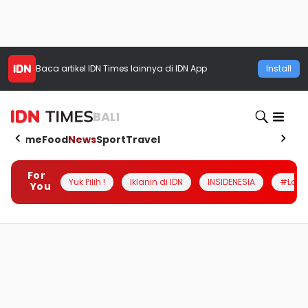
Baca artikel
IDN Times
lainnya di IDN App
Install
BALI
Home
Food
News
Sport
Travel
For
Yuk Pilih !
Iklanin di IDN
INSIDENESIA
#Loka
You