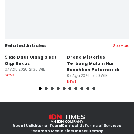
Related Articles
See More
5 Ide Daur Ulang Sikat
Drone Misterius
H
Gigi Bekas
Terbang Malam Hari
La
07 Agu 2026, 21:30 WIB
Resahkan Peternak di
d
News
Marga Tabanan
07 Agu 2026, 17:20 WIB
07
News
Ne
About Us
Editorial Team
Contact Us
Terms of Services
Pedoman Media Siber
Index
Sitemap