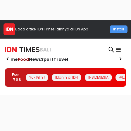
Baca artikel
IDN Times
lainnya di IDN App
Install
BALI
Home
Food
News
Sport
Travel
For
Yuk Pilih !
Iklanin di IDN
INSIDENESIA
#Loka
You