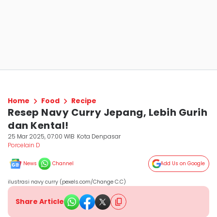
Home
Food
Recipe
Resep Navy Curry Jepang, Lebih Gurih
dan Kental!
25 Mar 2025, 07:00 WIB
Kota Denpasar
Porcelain D
News
Channel
Add Us on Google
ilustrasi navy curry (pexels.com/Change C.C)
Share Article