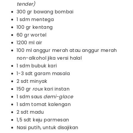
tender)
300 gr bawang bombai
1 sdm mentega
100 gr kentang
60 gr wortel
1200 ml air
100 ml anggur merah atau anggur merah
non-alkohol jika versi halal
1 sdm bubuk kari
1-3 sdt garam masala
2 sdt minyak
150 gr
roux
kari instan
1 sdm saus
demi-glace
1 sdm tomat kalengan
2 sdt madu
1,5 sdt keju parmesan
Nasi putih, untuk disajikan