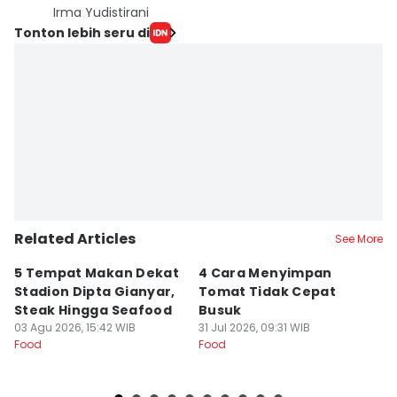
Irma Yudistirani
Tonton lebih seru di
Related Articles
See More
5 Tempat Makan Dekat
4 Cara Menyimpan
4
Stadion Dipta Gianyar,
Tomat Tidak Cepat
S
Steak Hingga Seafood
Busuk
31
Fo
03 Agu 2026, 15:42 WIB
31 Jul 2026, 09:31 WIB
Food
Food