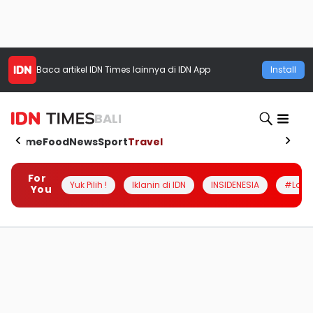
Baca artikel
IDN Times
lainnya di IDN App
Install
BALI
Home
Food
News
Sport
Travel
For
Yuk Pilih !
Iklanin di IDN
INSIDENESIA
#Loka
You