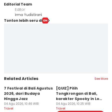
Editorial Team
Editor
Irma Yudistirani
Tonton lebih seru di
Related Articles
See More
7 Festival di Bali Agustus
[QUIZ] Pilih
R
2026, dari Budaya
Tongkrongan di Bali,
U
Hingga Jazz
karakter Spooky in Love
d
04 Agu 2026, 10:46 WIB
Ini Mirip Kamu
04 Agu 2026, 10:25 WIB
y
03
Travel
Travel
Tr