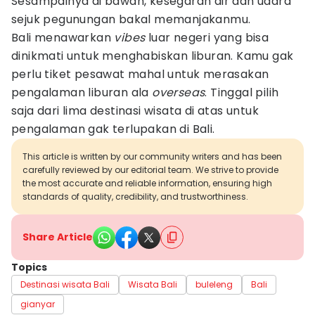
Sesampainya di bawah, kesegaran air dan udara
sejuk pegunungan bakal memanjakanmu.
Bali menawarkan
vibes
luar negeri yang bisa
dinikmati untuk menghabiskan liburan. Kamu gak
perlu tiket pesawat mahal untuk merasakan
pengalaman liburan ala
overseas
. Tinggal pilih
saja dari lima destinasi wisata di atas untuk
pengalaman gak terlupakan di Bali.
This article is written by our community writers and has been
carefully reviewed by our editorial team. We strive to provide
the most accurate and reliable information, ensuring high
standards of quality, credibility, and trustworthiness.
Share Article
Topics
Destinasi wisata Bali
Wisata Bali
buleleng
Bali
gianyar