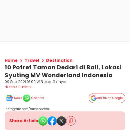
Home
Travel
Destination
10 Potret Taman Dedari di Bali, Lokasi
Syuting MV Wonderland Indonesia
09 Sep 2021, 16:00 WIB
Kab. Gianyar
Ni Ketut Sudiani
News
Channel
Add Us on Google
Instagram.com/tamandedari
Share Article