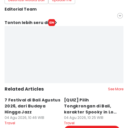
Editorial Team
Editor
Tonton lebih seru di
Irma Yudistirani
Editor
Ni Ketut Sudiani
Related Articles
See More
7 Festival di Bali Agustus
[QUIZ] Pilih
R
2026, dari Budaya
Tongkrongan di Bali,
U
Hingga Jazz
karakter Spooky in Love
d
04 Agu 2026, 10:46 WIB
Ini Mirip Kamu
04 Agu 2026, 10:25 WIB
y
03
Travel
Travel
Tr