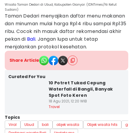
Wisata Taman Dedari di Ubud, Kabupaten Gianyar. (IDNTimes/Ni Ketut
Sudiani)
Taman Dedari menyajikan daftar menu makanan
dan minuman mulai harga Rp14 ribu sampai Rp135
ribu. Cocok nih masuk daftar rekomendasi akhir
pekan di
Bali
. Jangan lupa untuk tetap
menjalankan protokol kesehatan.
Share Article
Curated For You
10 Potret Tukad Cepung
Waterfall di Bangli, Banyak
Spot Foto Keren
18 Agu 2021, 12:20 WIB
Travel
Topics
Viral
Ubud
bali
objek wisata
Objek wisata hits
gia
Destinasi wisata Bali
Update me