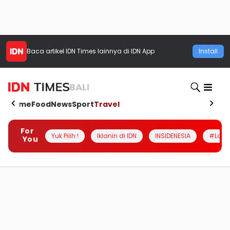
Baca artikel
IDN Times
lainnya di IDN App
Install
BALI
Home
Food
News
Sport
Travel
For
Yuk Pilih !
Iklanin di IDN
INSIDENESIA
#Loka
You