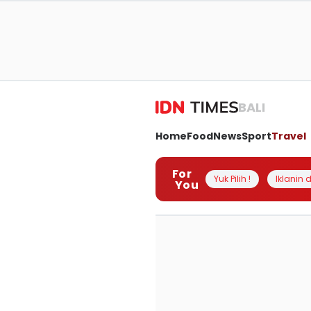
BALI
Home
Food
News
Sport
Travel
For
Yuk Pilih !
Iklanin d
You