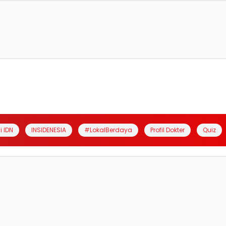
i IDN
INSIDENESIA
#LokalBerdaya
Profil Dokter
Quiz