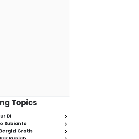
ng Topics
ur BI
o Subianto
ergizi Gratis
ukar Rupiah