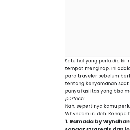
Satu hal yang perlu dipiki
tempat menginap. Ini adala
para traveler sebelum berl
tentang kenyamanan saat b
punya fasilitas yang bisa
perfect!
Nah, sepertinya kamu per
Whyndam ini deh. Kenapa 
1. Ramada by Wyndham B
sangat strategis dan l