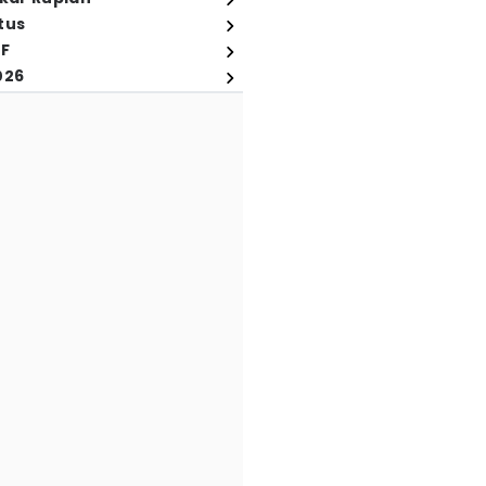
tus
FF
026