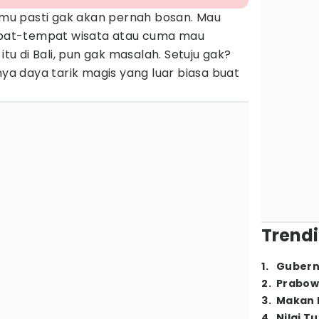
amu pasti gak akan pernah bosan. Mau
empat-tempat wisata atau cuma mau
 itu di Bali, pun gak masalah. Setuju gak?
 daya tarik magis yang luar biasa buat
Trendi
1
.
Gubern
2
.
Prabow
3
.
Makan B
4
.
Nilai T