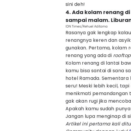
sini deh!
4. Ada kolam renang di
sampai malam. Libura
IDN Times/Rehuel Aditama
Rasanya gak lengkap kala
renangnya keren dan asyik
gunakan. Pertama, kolam re
renang yang ada di
rooftop
Kolam renang di lantai ba
kamu bisa santai di sana 
hotel Ramada. Sementara 
seru! Meski lebih kecil, tap
menikmati pemandangan ter
gak akan rugi jika mencoba 
Apakah kamu sudah punya ja
Jangan lupa menginap di sin
Artikel ini pertama kali ditu