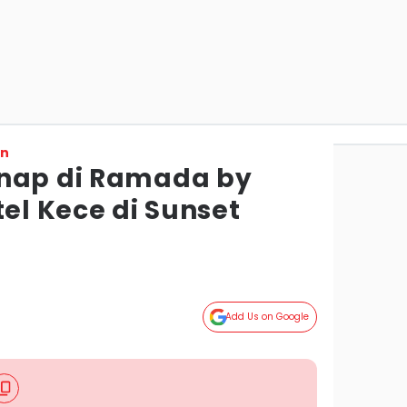
on
inap di Ramada by
l Kece di Sunset
Add Us on Google