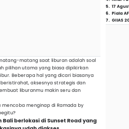
5
.
17 Agus
6
.
Piala A
7
.
GIIAS 2
r matang-matang saat liburan adalah soal
h pilihan utama yang biasa dipikirkan
ibur. Beberapa hal yang dicari biasanya
eristirahat, aksesnya strategis dan
 membuat liburanmu makin seru dan
lu mencoba menginap di Ramada by
begitu?
ali berlokasi di Sunset Road yang
okasinya udah diakses