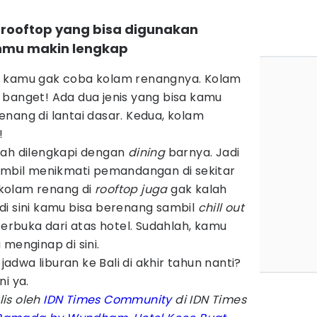
 rooftop yang bisa digunakan
nmu makin lengkap
u kamu gak coba kolam renangnya. Kolam
 banget! Ada dua jenis yang bisa kamu
nang di lantai dasar. Kedua, kolam
!
wah dilengkapi dengan
dining
barnya. Jadi
sambil menikmati pemandangan di sekitar
kolam renang di
rooftop juga
gak kalah
i di sini kamu bisa berenang sambil
chill out
buka dari atas hotel. Sudahlah, kamu
menginap di sini.
dwa liburan ke Bali di akhir tahun nanti?
i ya.
lis oleh
IDN Times Community
di IDN Times