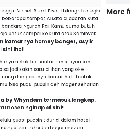
More 
inggir Sunset Road. Bisa dibilang strategis
ri beberapa tempat wisata di daerah Kuta
 bandara Ngurah Rai. Kamu cuma butuh
aja untuk sampai ke Kuta atau Seminyak.
an kamarnya homey banget, asyik
 sini lho!
 hanya untuk bersantai dan staycation
bisa jadi salah satu pilihan yang oke.
enang dan pastinya kamar hotel untuk
amu bisa puas-puasin deh mager seharian
mada by Whyndam termasuk lengkap,
l bosen nginap di sini!
ulu puas-puasin tidur di dalam hotel.
a puas-puasin pakai berbagai macam