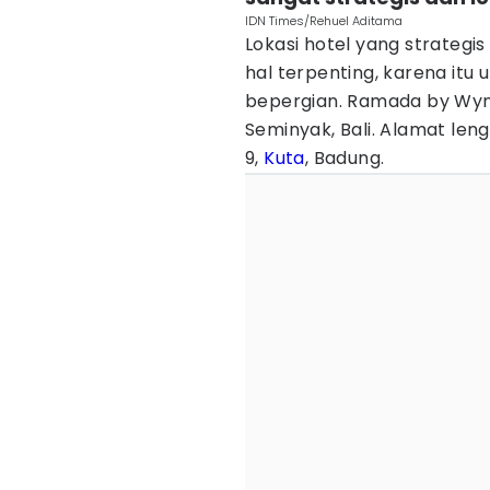
IDN Times/Rehuel Aditama
Lokasi hotel yang strategi
hal terpenting, karena it
bepergian. Ramada by Wynd
Seminyak, Bali. Alamat le
9,
Kuta
, Badung.