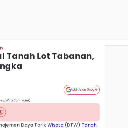
on
al Tanah Lot Tabanan,
angka
Add Us on Google
es/Wira Sanjiwani)
ajemen Daya Tarik
Wisata
(DTW)
Tanah