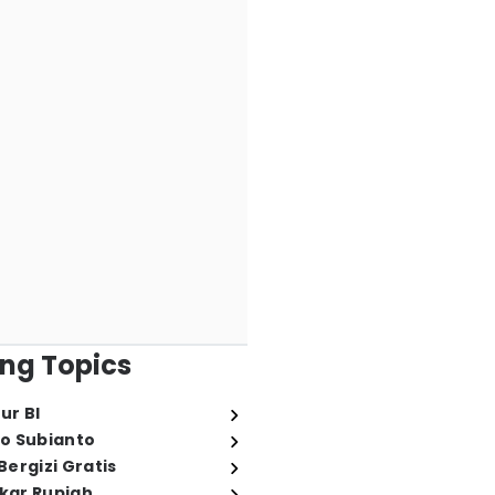
ng Topics
ur BI
o Subianto
ergizi Gratis
ukar Rupiah