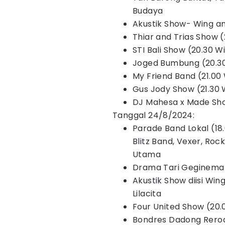
Budaya
Akustik Show- Wing and
Thiar and Trias Show (
STI Bali Show (20.30 
Joged Bumbung (20.30
My Friend Band (21.00 
Gus Jody Show (21.30
DJ Mahesa x Made Sho
Tanggal 24/8/2024:
Parade Band Lokal (18
Blitz Band, Vexer, Ro
Utama
Drama Tari Gegineman
Akustik Show diisi Win
Lilacita
Four United Show (20.0
Bondres Dadong Rerod