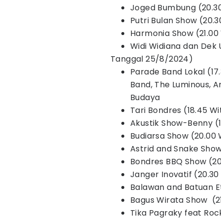
Joged Bumbung (20.30
Putri Bulan Show (20.3
Harmonia Show (21.00
Widi Widiana dan Dek 
Tanggal 25/8/2024)
Parade Band Lokal (17.
Band, The Luminous, A
Budaya
Tari Bondres (18.45 W
Akustik Show-Benny (19
Budiarsa Show (20.00 W
Astrid and Snake Sho
Bondres BBQ Show (20
Janger Inovatif (20.3
Balawan and Batuan Etn
Bagus Wirata Show (2
Tika Pagraky feat Roc