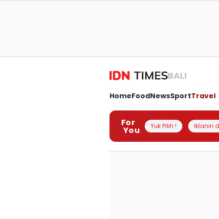
BALI
Home
Food
News
Sport
Travel
For
Yuk Pilih !
Iklanin d
You