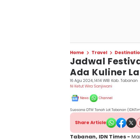
Home
Travel
Destinati
Jadwal Festiv
Ada Kuliner L
16 Agu 2024, 14:14 WIB
Kab. Tabanan
Ni Ketut Wira Sanjiwani
News
Channel
Suasana DTW Tanah Lot Tabanan (IDNTim
Share Article
Tabanan, IDN Times -
Man