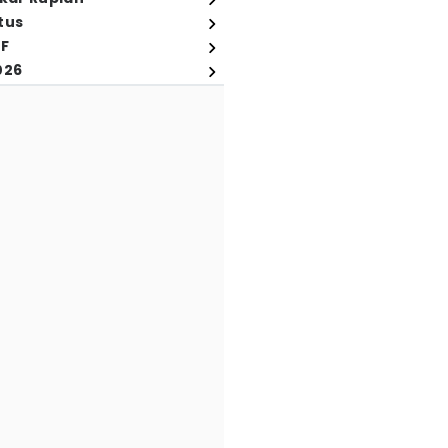
tus
FF
026