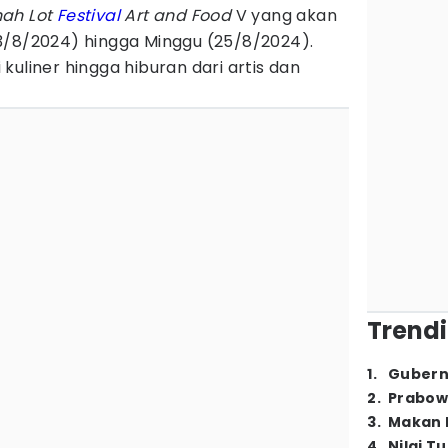
ah Lot
Festival
Art and Food
V yang akan
3/8/2024) hingga Minggu (25/8/2024).
kuliner hingga hiburan dari artis dan
Trendi
1
.
Gubern
2
.
Prabow
3
.
Makan B
4
.
Nilai T