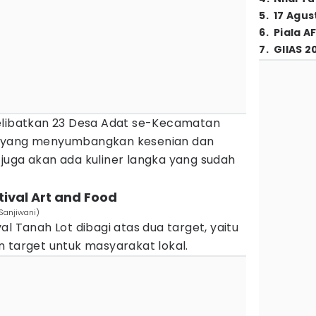
5
.
17 Agus
6
.
Piala A
7
.
GIIAS 2
elibatkan 23 Desa Adat se-Kecamatan
n yang menyumbangkan kesenian dan
u, juga akan ada kuliner langka yang sudah
tival Art and Food
Sanjiwani)
l Tanah Lot dibagi atas dua target, yaitu
 target untuk masyarakat lokal.