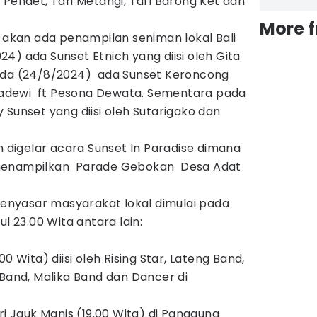
 Pendet, Tari Metangi, Tari Barong Ket dan
More 
a akan ada penampilan seniman lokal Bali
4) ada Sunset Etnich yang diisi oleh Gita
ada (24/8/2024) ada Sunset Keroncong
Pradewi ft Pesona Dewata. Sementara pada
 Sunset yang diisi oleh Sutarigako dan
n digelar acara Sunset In Paradise dimana
menampilkan Parade Gebokan Desa Adat
nyasar masyarakat lokal dimulai pada
ul 23.00 Wita antara lain:
0 Wita) diisi oleh Rising Star, Lateng Band,
 Band, Malika Band dan Dancer di
ri Jauk Manis (19.00 Wita) di Panggung