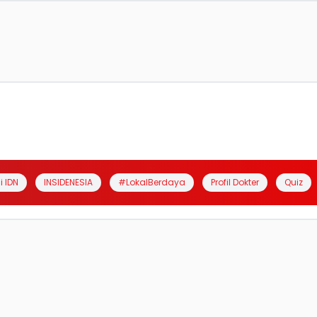
i IDN
INSIDENESIA
#LokalBerdaya
Profil Dokter
Quiz