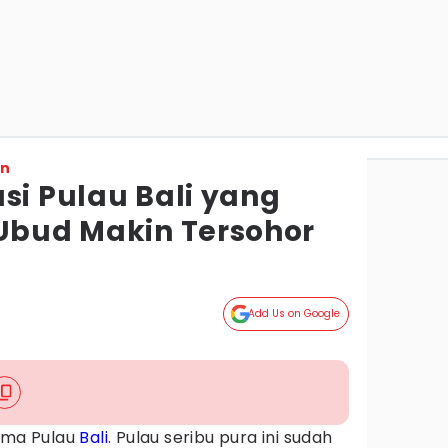
on
si Pulau Bali yang
 Ubud Makin Tersohor
Add Us on Google
sama Pulau
Bali
. Pulau seribu pura ini sudah