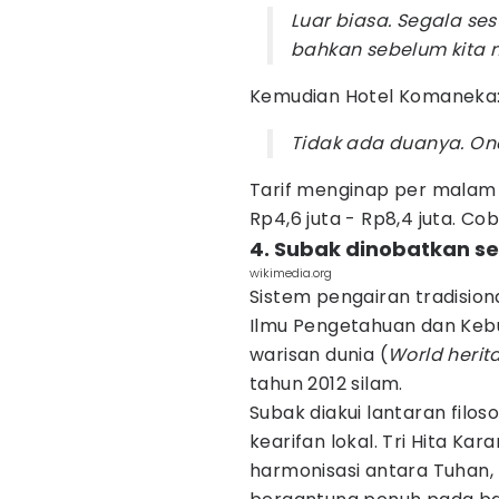
Luar biasa. Segala se
bahkan sebelum kita 
Kemudian Hotel Komaneka
Tidak ada duanya. One 
Tarif menginap per malam 
Rp4,6 juta - Rp8,4 juta. C
4. Subak dinobatkan s
wikimedia.org
Sistem pengairan tradisiona
Ilmu Pengetahuan dan Keb
warisan dunia (
World herit
tahun 2012 silam.
Subak diakui lantaran filoso
kearifan lokal. Tri Hita 
harmonisasi antara Tuhan, 