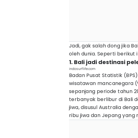
Jadi, gak salah dong jika Ba
oleh dunia. Seperti berikut i
1. Bali jadi destinasi p
indosurflife.com
Badan Pusat Statistik (BPS)
wisatawan mancanegara (Wi
sepanjang periode tahun 20
terbanyak berlibur di Bali 
jiwa, disusul Australia deng
ribu jiwa dan Jepang yang 