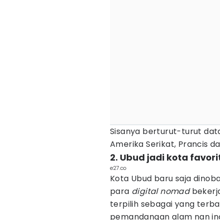
Sisanya berturut-turut data
Amerika Serikat, Prancis d
2. Ubud jadi kota favor
e27.co
Kota Ubud baru saja dinobat
para
digital nomad
bekerja
terpilih sebagai yang terba
pemandangan alam nan inda