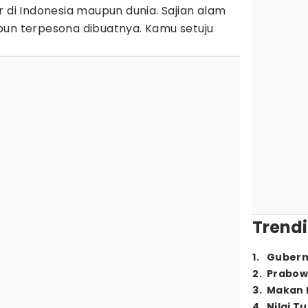
r di Indonesia maupun dunia. Sajian alam
pun terpesona dibuatnya. Kamu setuju
Trendi
1
.
Gubern
2
.
Prabow
3
.
Makan B
4
.
Nilai T