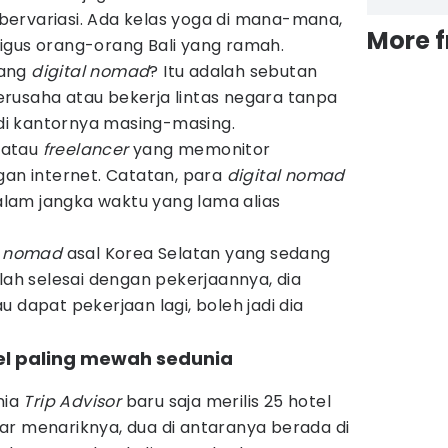
ervariasi. Ada kelas yoga di mana-mana,
More 
igus orang-orang Bali yang ramah.
tang
digital nomad
? Itu adalah sebutan
rusaha atau bekerja lintas negara tanpa
n di kantornya masing-masing.
 atau
freelancer
yang memonitor
gan internet. Catatan, para
digital nomad
dalam jangka waktu yang lama alias
l nomad
asal Korea Selatan yang sedang
elah selesai dengan pekerjaannya, dia
 dapat pekerjaan lagi, boleh jadi dia
tel paling mewah sedunia
nia
Trip Advisor
baru saja merilis 25 hotel
ar menariknya, dua di antaranya berada di