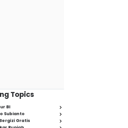
ng Topics
ur BI
o Subianto
ergizi Gratis
ukar Rupiah