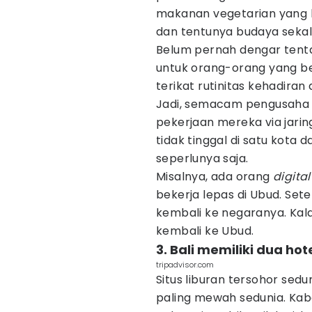
makanan vegetarian yang b
dan tentunya budaya sekal
Belum pernah dengar ten
untuk orang-orang yang be
terikat rutinitas kehadira
Jadi, semacam pengusaha
pekerjaan mereka via jarin
tidak tinggal di satu kota 
seperlunya saja.
Misalnya, ada orang
digita
bekerja lepas di Ubud. Set
kembali ke negaranya. Kalau
kembali ke Ubud.
3. Bali memiliki dua ho
tripadvisor.com
Situs liburan tersohor sedu
paling mewah sedunia. Kab