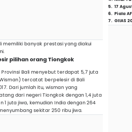
5
.
17 Agus
6
.
Piala A
7
.
GIIAS 2
li memiliki banyak prestasi yang diakui
ni.
elesir pilihan orang Tiongkok
 Provinsi Bali menyebut terdapat 5,7 juta
sman) tercatat berpelesir di Bali
17. Dari jumlah itu, wisman yang
datang dari negeri Tiongkok dengan 1,4 juta
an 1 juta jiwa, kemudian India dengan 264
menyumbang sekitar 250 ribu jiwa.