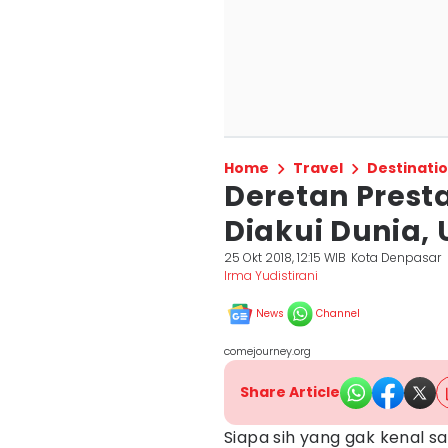
Home
Travel
Destinati
Deretan Presta
Diakui Dunia,
25 Okt 2018, 12:15 WIB
Kota Denpasar
Irma Yudistirani
News
Channel
comejourney.org
Share Article
Siapa sih yang gak kenal 