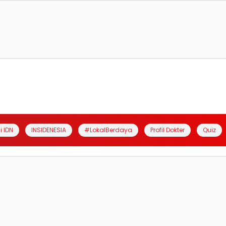
i IDN
INSIDENESIA
#LokalBerdaya
Profil Dokter
Quiz