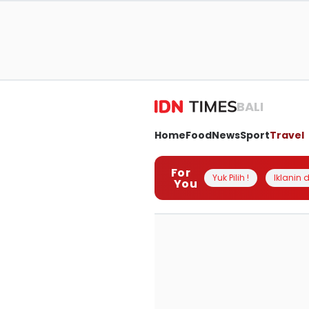
BALI
Home
Food
News
Sport
Travel
For
Yuk Pilih !
Iklanin d
You