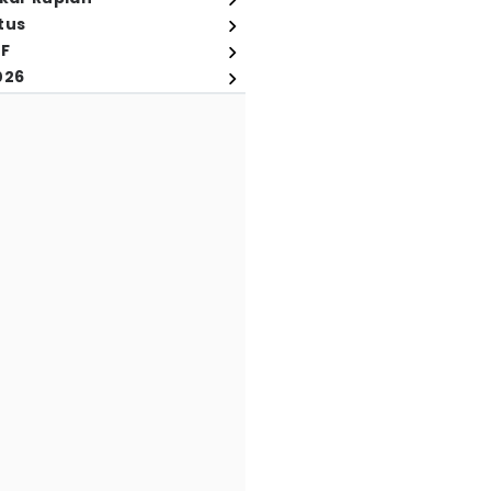
tus
FF
026