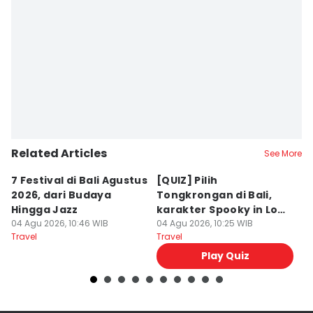
Related Articles
See More
7 Festival di Bali Agustus
[QUIZ] Pilih
R
2026, dari Budaya
Tongkrongan di Bali,
U
Hingga Jazz
karakter Spooky in Love
d
04 Agu 2026, 10:46 WIB
Ini Mirip Kamu
04 Agu 2026, 10:25 WIB
y
03
Travel
Travel
Tr
Play Quiz