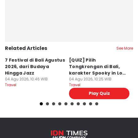
Related Articles
See More
7 Festival di Bali Agustus
[QUIZ] Pilih
R
2026, dari Budaya
Tongkrongan di Bali,
U
Hingga Jazz
karakter Spooky in Love
d
04 Agu 2026, 10:46 WIB
Ini Mirip Kamu
04 Agu 2026, 10:25 WIB
y
03
Travel
Travel
Tr
Play Quiz