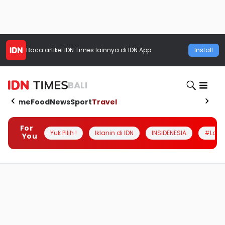
Baca artikel
IDN Times
lainnya di IDN App
Install
BALI
Home
Food
News
Sport
Travel
For
Yuk Pilih !
Iklanin di IDN
INSIDENESIA
#Loka
You