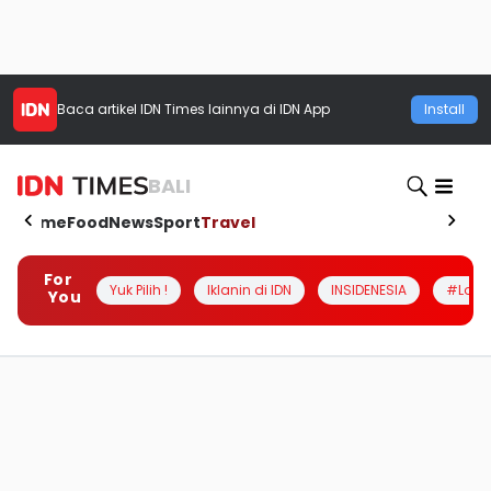
Baca artikel
IDN Times
lainnya di IDN App
Install
BALI
Home
Food
News
Sport
Travel
For
Yuk Pilih !
Iklanin di IDN
INSIDENESIA
#Loka
You