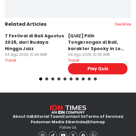
Related Articles
See More
7 Festival di Bali Agustus
[QUIZ] Pilih
R
2026, dari Budaya
Tongkrongan di Bali,
U
Hingga Jazz
karakter Spooky in Love
d
04 Agu 2026, 10:46 WIB
Ini Mirip Kamu
04 Agu 2026, 10:25 WIB
y
03
Travel
Travel
Tr
Play Quiz
About Us
Editorial Team
Contact Us
Terms of Services
Pedoman Media Siber
Index
Sitemap
Follow Us