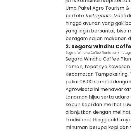
jenis kombinasi kopi serta t
Uma Pakel Agro Tourism &
berfoto
Instagenic
. Mulai 
hingga ayunan yang gak bo
yang ingin bersantai, bisa
beragam sajian makanan 
2. Segara Windhu Coffe
Segara Windhu Coffee Plantation (insta
Segara Windhu Coffee Plan
Temen, tepatnya kawasan 
Kecamatan Tampaksiring. Te
pukul 08.00 sampai dengan 
Agrowisata ini menawarkan
tanaman hijau serta udara 
kebun kopi dan melihat Luw
dilanjutkan dengan meliha
tradisional. Hingga akhirn
minuman berupa kopi dan t