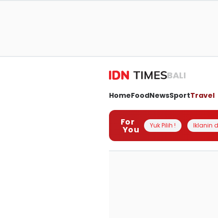
BALI
Home
Food
News
Sport
Travel
For
Yuk Pilih !
Iklanin d
You