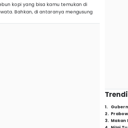
ebun kopi yang bisa kamu temukan di
ewata. Bahkan, di antaranya mengusung
Trendi
1
.
Gubern
2
.
Prabow
3
.
Makan B
4
.
Nilai T