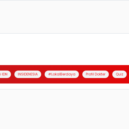
i IDN
INSIDENESIA
#LokalBerdaya
Profil Dokter
Quiz