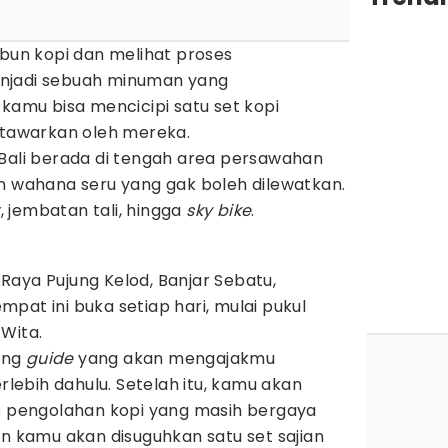
ebun kopi dan melihat proses
njadi sebuah minuman yang
 kamu bisa mencicipi satu set kopi
ditawarkan oleh mereka.
 Bali berada di tengah area persawahan
an wahana seru yang gak boleh dilewatkan.
x
, jembatan tali, hingga
sky bike
.
n Raya Pujung Kelod, Banjar Sebatu,
pat ini buka setiap hari, mulai pukul
Wita.
ang
guide
yang akan mengajakmu
erlebih dahulu. Setelah itu, kamu akan
es pengolahan kopi yang masih bergaya
an kamu akan disuguhkan satu set sajian