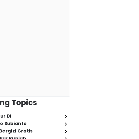
ng Topics
ur BI
o Subianto
ergizi Gratis
ukar Rupiah