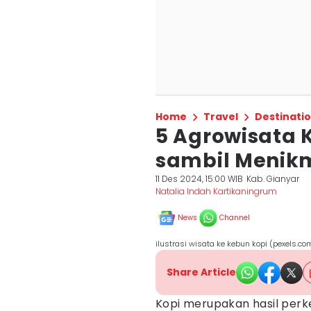
Home
Travel
Destinati
5 Agrowisata K
sambil Menikm
11 Des 2024, 15:00 WIB
Kab. Gianyar
Natalia Indah Kartikaningrum
News
Channel
ilustrasi wisata ke kebun kopi (pexels.c
Share Article
Kopi merupakan hasil per