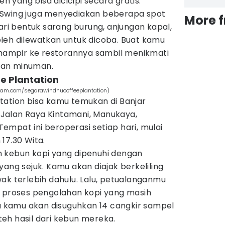
eh yang bisa dicicipi secara gratis.
 Swing juga menyediakan beberapa spot
More 
dari bentuk sarang burung, anjungan kapal,
leh dilewatkan untuk dicoba. Buat kamu
 mampir ke restorannya sambil menikmati
dan minuman.
e Plantation
gram.com/segarawindhucoffeeplantation)
tation bisa kamu temukan di Banjar
Jalan Raya Kintamani, Manukaya,
mpat ini beroperasi setiap hari, mulai
17.30 Wita.
 kebun kopi yang dipenuhi dengan
yang sejuk. Kamu akan diajak berkeliling
ak terlebih dahulu. Lalu, petualanganmu
t proses pengolahan kopi yang masih
ya kamu akan disuguhkan 14 cangkir sampel
eh hasil dari kebun mereka.