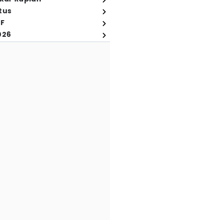
tus
FF
026