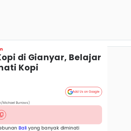
on
opi di Gianyar, Belajar
ati Kopi
Add Us on Google
om/Michael Burrows)
kebunan
Bali
yang banyak diminati