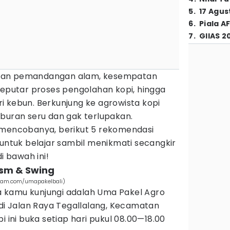
5
.
17 Agus
6
.
Piala A
7
.
GIIAS 2
kan pemandangan alam, kesempatan
seputar proses pengolahan kopi, hingga
i kebun. Berkunjung ke agrowista kopi
buran seru dan gak terlupakan.
 mencobanya, berikut 5 rekomendasi
untuk belajar sambil menikmati secangkir
i bawah ini!
ism & Swing
gram.com/umapakelbali)
 kamu kunjungi adalah Uma Pakel Agro
 di Jalan Raya Tegallalang, Kecamatan
i ini buka setiap hari pukul 08.00—18.00