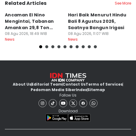
Related Articles
See More
Ancaman El Nino
Hari Baik Menurut Hindu
H
Mengintai, Tabanan
Bali 8 Agustus 2026,
Pa
Amankan 29,8 Ton
Saatnya Bangun Irigasi
A
Beras
08 Agu 2026, 18:49 WIB
08 Agu 2026, 11:07 WIB
08
News
News
Ne
About Us
Editorial Team
Contact Us
Terms of Services
Pedoman Media Siber
Index
Sitemap
Follow Us
Download