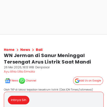
Home
News
Bali
WN Jerman di Sanur Meninggal
Tersengat Arus Listrik Saat Mandi
26 Mei 2026, 18:13 WIB
Denpasar
Ayu Afria Ulita Ermalia
News
Channel
Add Us on Google
Olah TKP di lokasi kejadian kesetrum listrik (Dok.IDN Times/istimewa)
Intinya Sih