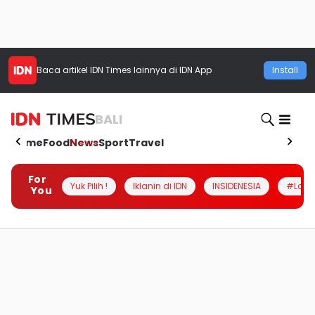
Baca artikel
IDN Times
lainnya di IDN App
Install
BALI
Home
Food
News
Sport
Travel
For
Yuk Pilih !
Iklanin di IDN
INSIDENESIA
#Loka
You