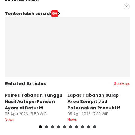
Editor
Tonton lebih seru di
Irma Yudistirani
Editor
Imam Rosidin
Related Articles
See More
Polres Tabanan Tunggu
Lapas Tabanan Sulap
R
Hasil Autopsi Pencuri
Area Sempit Jadi
K
Ayam di Baturiti
Peternakan Produktif
P
05 Agu 2026, 18:50 WIB
05 Agu 2026, 17:33 WIB
K
05
News
News
Ne