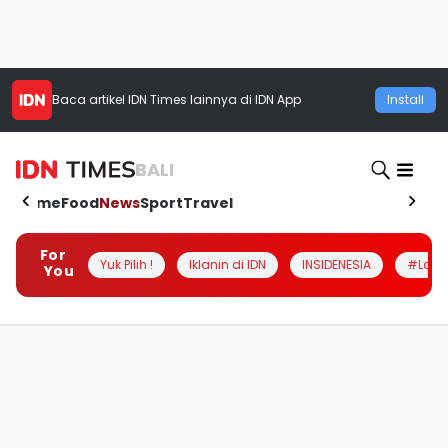
Baca artikel
IDN Times
lainnya di IDN App
Install
BALI
Home
Food
News
Sport
Travel
For
Yuk Pilih !
Iklanin di IDN
INSIDENESIA
#Loka
You