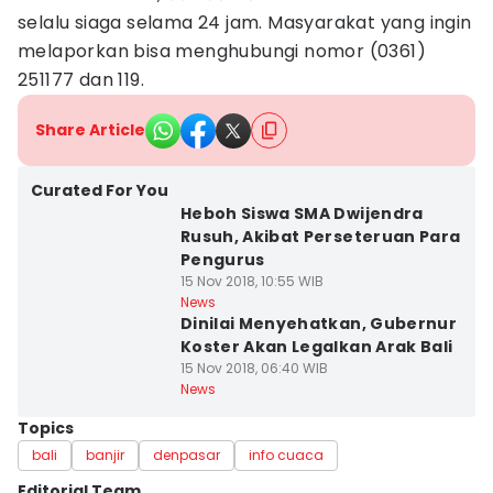
selalu siaga selama 24 jam. Masyarakat yang ingin
melaporkan bisa menghubungi nomor (0361)
251177 dan 119.
Share Article
Curated For You
Heboh Siswa SMA Dwijendra
Rusuh, Akibat Perseteruan Para
Pengurus
15 Nov 2018, 10:55 WIB
News
Dinilai Menyehatkan, Gubernur
Koster Akan Legalkan Arak Bali
15 Nov 2018, 06:40 WIB
News
Topics
bali
banjir
denpasar
info cuaca
Editorial Team