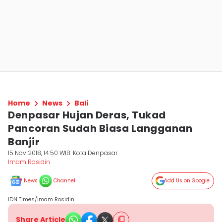
Home
News
Bali
Denpasar Hujan Deras, Tukad
Pancoran Sudah Biasa Langganan
Banjir
15 Nov 2018, 14:50 WIB
Kota Denpasar
Imam Rosidin
News
Channel
Add Us on Google
IDN Times/Imam Rosidin
Share Article