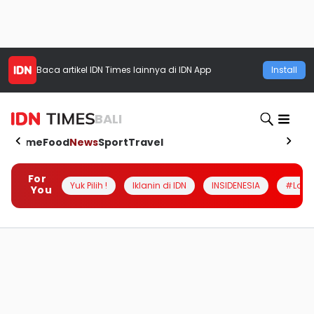
Baca artikel
IDN Times
lainnya di IDN App
Install
BALI
Home
Food
News
Sport
Travel
For
Yuk Pilih !
Iklanin di IDN
INSIDENESIA
#Loka
You