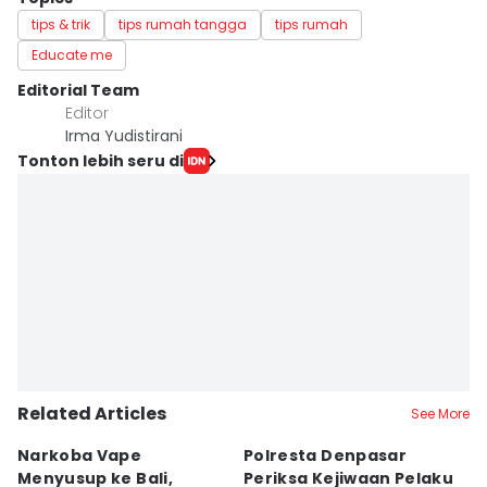
tips & trik
tips rumah tangga
tips rumah
Educate me
Editorial Team
Editor
Irma Yudistirani
Tonton lebih seru di
Related Articles
See More
Narkoba Vape
Polresta Denpasar
4
Menyusup ke Bali,
Periksa Kejiwaan Pelaku
T