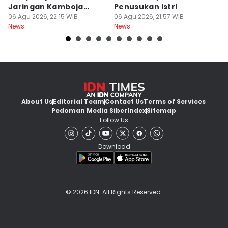
Jaringan Kamboja
Penusukan Istri
d
Terbongkar
06 Agu 2026, 22:15 WIB
06 Agu 2026, 21:57 WIB
06
News
News
Ne
About Us
Editorial Team
Contact Us
Terms of Services
Pedoman Media Siber
Index
Sitemap
Follow Us
Download
© 2026 IDN. All Rights Reserved.