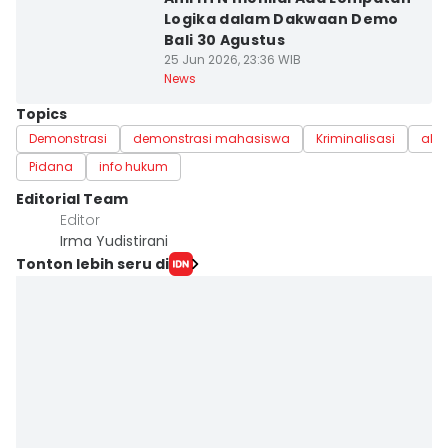
Logika dalam Dakwaan Demo
Bali 30 Agustus
25 Jun 2026, 23:36 WIB
News
Topics
Demonstrasi
demonstrasi mahasiswa
Kriminalisasi
akti
Pidana
info hukum
Editorial Team
Editor
Irma Yudistirani
Tonton lebih seru di