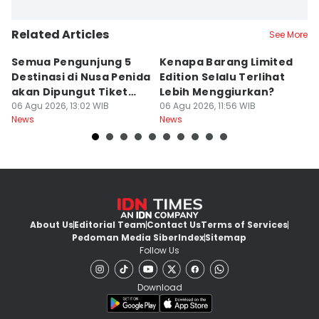
Related Articles
See More
Semua Pengunjung 5
Kenapa Barang Limited
Ja
Destinasi di Nusa Penida
Edition Selalu Terlihat
A
akan Dipungut Tiket
Lebih Menggiurkan?
L
Masuk
06 Agu 2026, 13:02 WIB
06 Agu 2026, 11:56 WIB
06
News
News
Ne
About Us
Editorial Team
Contact Us
Terms of Services
Pedoman Media Siber
Index
Sitemap
Follow Us
Download