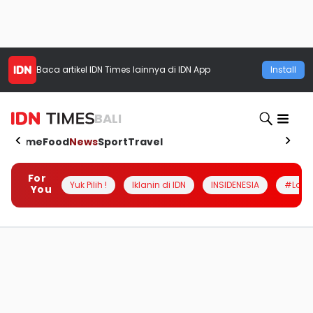
Baca artikel
IDN Times
lainnya di IDN App
Install
BALI
Home
Food
News
Sport
Travel
For
Yuk Pilih !
Iklanin di IDN
INSIDENESIA
#Loka
You