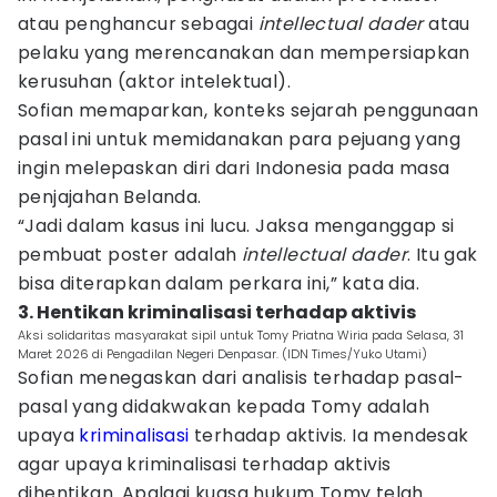
atau penghancur sebagai
intellectual dader
atau
pelaku yang merencanakan dan mempersiapkan
kerusuhan (aktor intelektual).
Sofian memaparkan, konteks sejarah penggunaan
pasal ini untuk memidanakan para pejuang yang
ingin melepaskan diri dari Indonesia pada masa
penjajahan Belanda.
“Jadi dalam kasus ini lucu. Jaksa menganggap si
pembuat poster adalah
intellectual dader
. Itu gak
bisa diterapkan dalam perkara ini,” kata dia.
3. Hentikan kriminalisasi terhadap aktivis
Aksi solidaritas masyarakat sipil untuk Tomy Priatna Wiria pada Selasa, 31
Maret 2026 di Pengadilan Negeri Denpasar. (IDN Times/Yuko Utami)
Sofian menegaskan dari analisis terhadap pasal-
pasal yang didakwakan kepada Tomy adalah
upaya
kriminalisasi
terhadap aktivis. Ia mendesak
agar upaya kriminalisasi terhadap aktivis
dihentikan. Apalagi kuasa hukum Tomy telah