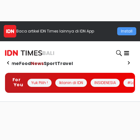
Baca artikel
IDN Times
lainnya di IDN App
Install
BALI
Home
Food
News
Sport
Travel
For
Yuk Pilih !
Iklanin di IDN
INSIDENESIA
#Loka
You