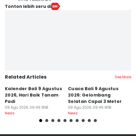
Tonton lebih seru di
Related Articles
See More
Kalender Bali 9 Agustus
Cuaca Bali 9 Agustus
A
2026, Hari Baik Tanam
2026: Gelombang
M
Padi
Selatan Capai 3 Meter
A
09 Agu 2026, 09:49 WIB
09 Agu 2026, 09:46 WIB
B
08
News
News
Ne