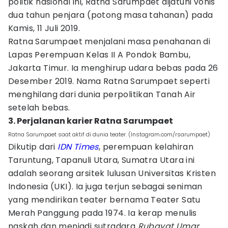
politik nasional ini, Ratna Sarumpaet dijatuhi vonis
dua tahun penjara (potong masa tahanan) pada
Kamis, 11 Juli 2019.
Ratna Sarumpaet menjalani masa penahanan di
Lapas Perempuan Kelas II A Pondok Bambu,
Jakarta Timur. Ia menghirup udara bebas pada 26
Desember 2019. Nama Ratna Sarumpaet seperti
menghilang dari dunia perpolitikan Tanah Air
setelah bebas.
3. Perjalanan karier Ratna Sarumpaet
Ratna Sarumpaet saat aktif di dunia teater. (Instagram.com/rsarumpaet)
Dikutip dari
IDN Times
, perempuan kelahiran
Taruntung, Tapanuli Utara, Sumatra Utara ini
adalah seorang arsitek lulusan Universitas Kristen
Indonesia (UKI). Ia juga terjun sebagai seniman
yang mendirikan teater bernama Teater Satu
Merah Panggung pada 1974. Ia kerap menulis
naskah dan menjadi sutradara
Rubayat Umar