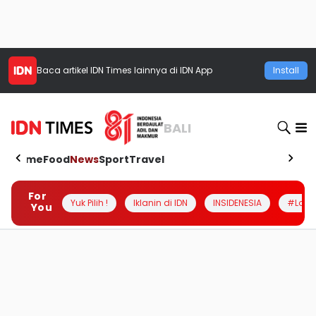
Baca artikel
IDN Times
lainnya di IDN App
Install
BALI
Home
Food
News
Sport
Travel
For
Yuk Pilih !
Iklanin di IDN
INSIDENESIA
#Loka
You