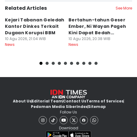
Related Articles
See More
Kejari Tabanan Geledah
Bertahun-tahun Geser
J
Kantor Dinkes Terkait
Ember, Ni Wayan Pageh
T
Dugaan Korupsi BBM
Kini Dapat Bedah
D
10 Agu 2026, 21:04 WIB
Rumah
10 Agu 2026, 20:38 WIB
Mi
10
News
News
Ne
About Us
Editorial Team
Contact Us
Terms of Services
Pedoman Media Siber
Index
Sitemap
Follow Us
Download