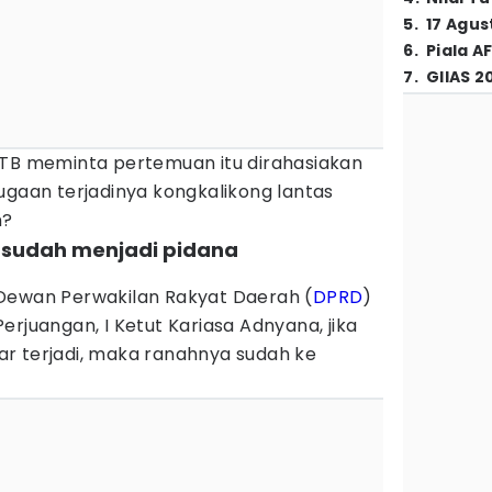
5
.
17 Agus
6
.
Piala A
7
.
GIIAS 2
BTB meminta pertemuan itu dirahasiakan
ugaan terjadinya kongkalikong lantas
n?
a sudah menjadi pidana
Dewan Perwakilan Rakyat Daerah (
DPRD
)
I Perjuangan, I Ketut Kariasa Adnyana, jika
r terjadi, maka ranahnya sudah ke