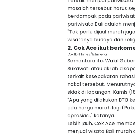
Terkait menjual pariwisata
masalah tersebut harus se
berdampak pada pariwisata 
pariwisata Bali adalah menj
"Tak perlu dijual murah jug
wisatanya budaya dan religi
2. Cok Ace ikut berkome
Dok.IDN Times/Istimewa
Sementara itu, Wakil Guber
Sukawati atau akrab disa
terkait kesepakatan rahas
nakal tersebut. Menurutnya
sidak di lapangan, Kamis (18
"Apa yang dilakukan BTB k
ada harga murah lagi (Pak
apresiasi," katanya.
Lebih jauh, Cok Ace mem
menjual wisata Bali murah 