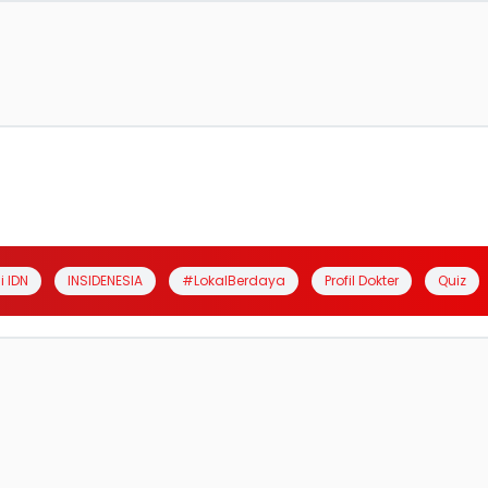
i IDN
INSIDENESIA
#LokalBerdaya
Profil Dokter
Quiz