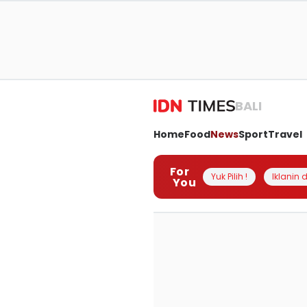
BALI
Home
Food
News
Sport
Travel
For
Yuk Pilih !
Iklanin d
You