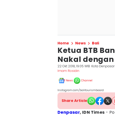
Home
News
Bali
Ketua BTB Ba
Nakal dengan
22 Okt 2018, 19:05 WIB
Kota Denpasar
Imam Rosidin
News
Channel
Instagram.com/balitourismboard
Share Article
Denpasar
, IDN Times
- Po