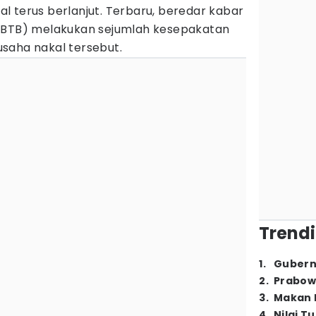
l terus berlanjut. Terbaru, beredar kabar
 (BTB) melakukan sejumlah kesepakatan
saha nakal tersebut.
Trendi
1
.
Gubern
2
.
Prabow
3
.
Makan B
4
.
Nilai T