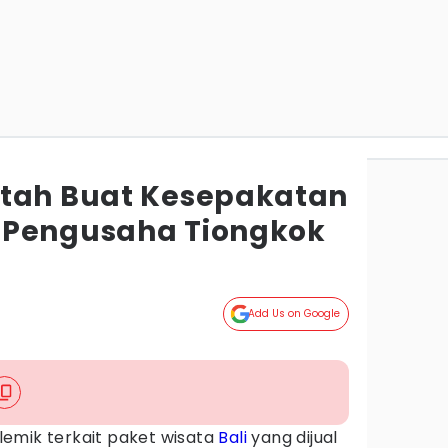
ntah Buat Kesepakatan
 Pengusaha Tiongkok
Add Us on Google
lemik terkait paket wisata
Bali
yang dijual