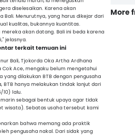
 Bali terlalu murah, ia menegaskan
gera diselesaikan. Karena akan
More 
Bali. Menurutnya, yang harus dikejar dari
ual kualitas, bukannya kuantitas.
a mereka akan datang. Bali ini beda karena
," jelasnya.
ntar terkait temuan ini
nur Bali, Tjokorda Oka Artha Ardhana
pa Cok Ace, mengaku belum mengetahui
ia yang dilakukan BTB dengan pengusaha
, BTB hanya melakukan tindak lanjut dari
/10) lalu.
emarin sebagai bentuk upaya agar tidak
et wisata). Sebatas usaha tersebut kami
benarkan bahwa memang ada praktik
oleh pengusaha nakal. Dari sidak yang