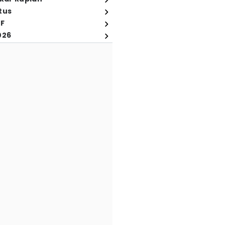
tus
FF
026