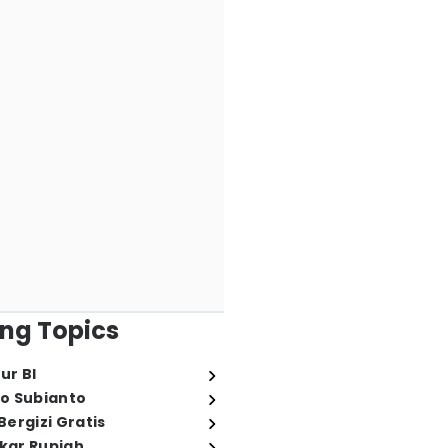
ng Topics
ur BI
o Subianto
ergizi Gratis
ukar Rupiah