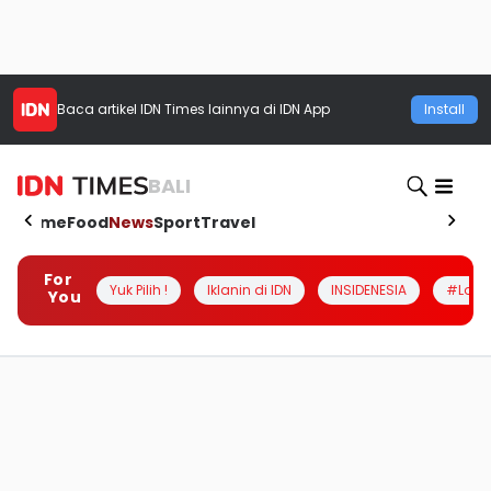
Baca artikel
IDN Times
lainnya di IDN App
Install
BALI
Home
Food
News
Sport
Travel
For
Yuk Pilih !
Iklanin di IDN
INSIDENESIA
#Loka
You