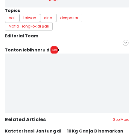
Topics
bali
taiwan
cina
denpasar
Mafia Tiongkok di Bali
Editorial Team
Editor
Tonton lebih seru di
Irma Yudistirani
Editor
Imam Rosidin
Related Articles
See More
Kateterisasi Jantung di
10Kg Ganja Disamarkan
B