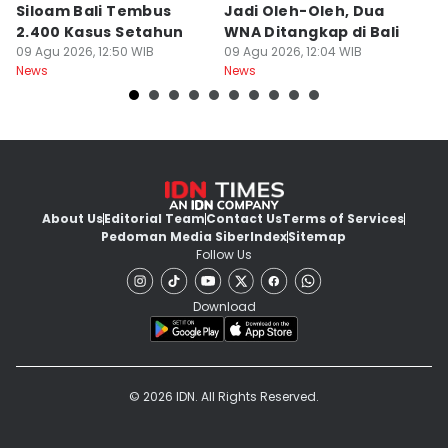
Siloam Bali Tembus
Jadi Oleh-Oleh, Dua
P
2.400 Kasus Setahun
WNA Ditangkap di Bali
G
09 Agu 2026, 12:50 WIB
09 Agu 2026, 12:04 WIB
Ba
09
News
News
Ne
About Us
Editorial Team
Contact Us
Terms of Services
Pedoman Media Siber
Index
Sitemap
Follow Us
Download
© 2026 IDN. All Rights Reserved.