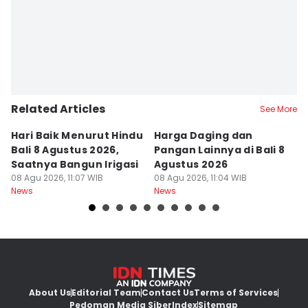
Related Articles
See More
Hari Baik Menurut Hindu
Harga Daging dan
P
Bali 8 Agustus 2026,
Pangan Lainnya di Bali 8
di
Saatnya Bangun Irigasi
Agustus 2026
B
08 Agu 2026, 11:07 WIB
08 Agu 2026, 11:04 WIB
08
News
News
Ne
About Us
Editorial Team
Contact Us
Terms of Services
Pedoman Media Siber
Index
Sitemap