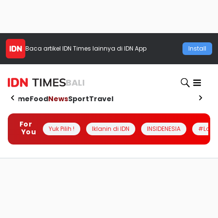
Baca artikel
IDN Times
lainnya di IDN App
Install
BALI
Home
Food
News
Sport
Travel
For
Yuk Pilih !
Iklanin di IDN
INSIDENESIA
#Loka
You