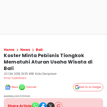
Home
News
Bali
Koster Minta Pebisnis Tiongkok
Mematuhi Aturan Usaha Wisata di
Bali
20 Okt 2018, 19:35 WIB
Kota Denpasar
Irma Yudistirani
News
Channel
Add Us on Google
pixabay.com/z0man
Share Article