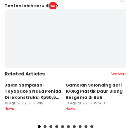
Editor
Tonton lebih seru di
Irma Yudistirani
Editor
Ni Ketut Wira Sanjiwani
Related Articles
See More
Jalan Sampalan-
Gamelan Selonding dari
[O
Toyapakeh Nusa Penida
100Kg Plastik Daur Ulang
M
Direkonstruksi Rp50,6
Bergema di Bali
d
Miliar
10 Agu 2026, 17:37 WIB
10 Agu 2026, 15:09 WIB
10
News
News
Ne