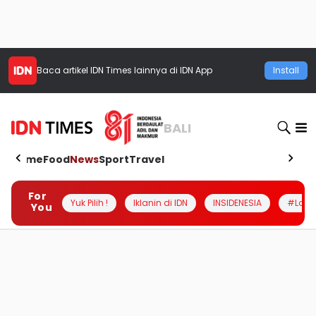
Baca artikel
IDN Times
lainnya di IDN App
Install
BALI
Home
Food
News
Sport
Travel
For
Yuk Pilih !
Iklanin di IDN
INSIDENESIA
#Loka
You