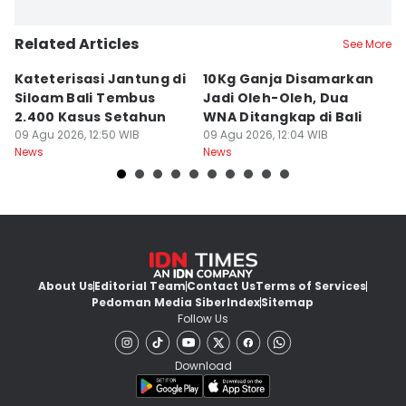
Related Articles
See More
Kateterisasi Jantung di
10Kg Ganja Disamarkan
B
Siloam Bali Tembus
Jadi Oleh-Oleh, Dua
P
2.400 Kasus Setahun
WNA Ditangkap di Bali
G
09 Agu 2026, 12:50 WIB
09 Agu 2026, 12:04 WIB
Ba
09
News
News
Ne
About Us
Editorial Team
Contact Us
Terms of Services
Pedoman Media Siber
Index
Sitemap
Follow Us
Download