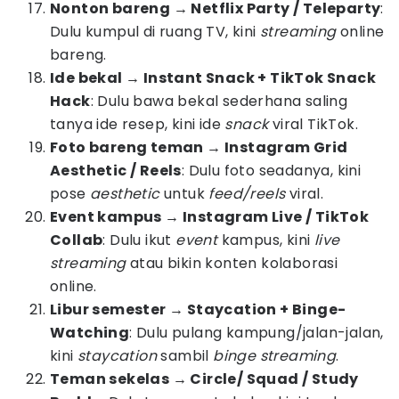
Nonton bareng → Netflix Party / Teleparty
:
Dulu kumpul di ruang TV, kini
streaming
online
bareng.
Ide bekal → Instant Snack + TikTok Snack
Hack
: Dulu bawa bekal sederhana saling
tanya ide resep, kini ide
snack
viral TikTok.
Foto bareng teman → Instagram Grid
Aesthetic / Reels
: Dulu foto seadanya, kini
pose
aesthetic
untuk
feed/reels
viral.
Event kampus → Instagram Live / TikTok
Collab
: Dulu ikut
event
kampus, kini
live
streaming
atau bikin konten kolaborasi
online.
Libur semester → Staycation + Binge-
Watching
: Dulu pulang kampung/jalan-jalan,
kini
staycation
sambil
binge streaming
.
Teman sekelas → Circle/ Squad / Study