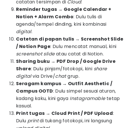
catatan tersimpan di
Cloud
.
Reminder tugas → Google Calendar +
Notion + Alarm Combo
: Dulu tulis di
agenda/tempel dinding, kini kombinasi
digital
.
Catetan di papan tulis → Screenshot Slide
/ Notion Page
: Dulu mencatat manual, kini
screenshot slide
atau catat di Notion.
Sharing buku → PDF Drop / Google Drive
Share
: Dulu pinjam/fotokopi, kini
share
digital
via Drive/
chat
grup.
Seragam kampus → Outfit Aesthetic /
Campus OOTD
: Dulu simpel sesuai aturan,
kadang kaku, kini gaya
Instagramable
tetap
kasual.
Print tugas → Cloud Print / PDF Upload
:
Dulu
print
di tukang fotokopi, ini langsung