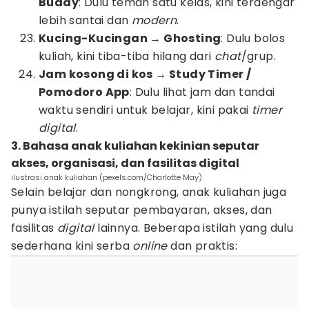
Buddy
: Dulu teman satu kelas, kini terdengar
lebih santai dan
modern
.
Kucing-Kucingan → Ghosting
: Dulu bolos
kuliah, kini tiba-tiba hilang dari
chat
/grup.
Jam kosong di kos → Study Timer /
Pomodoro App
: Dulu lihat jam dan tandai
waktu sendiri untuk belajar, kini pakai
timer
digital
.
3. Bahasa anak kuliahan kekinian seputar
akses, organisasi, dan fasilitas digital
ilustrasi anak kuliahan (pexels.com/Charlotte May)
Selain belajar dan nongkrong, anak kuliahan juga
punya istilah seputar pembayaran, akses, dan
fasilitas
digital
lainnya. Beberapa istilah yang dulu
sederhana kini serba
online
dan praktis: