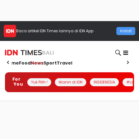
Baca artikel
IDN Times
lainnya di IDN App
Install
BALI
Home
Food
News
Sport
Travel
For
Yuk Pilih !
Iklanin di IDN
INSIDENESIA
#Loka
You