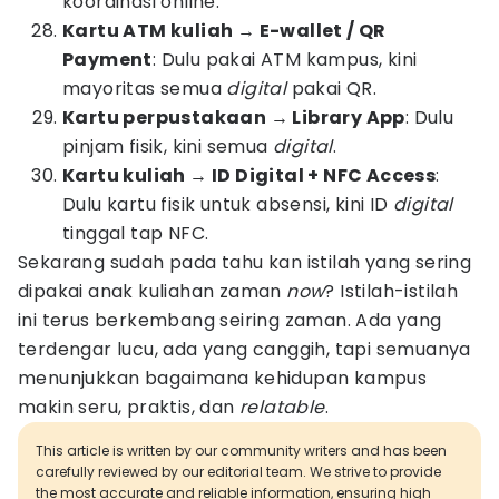
koordinasi online.
Kartu ATM kuliah → E-wallet / QR
Payment
: Dulu pakai ATM kampus, kini
mayoritas semua
digital
pakai QR.
Kartu perpustakaan → Library App
: Dulu
pinjam fisik, kini semua
digital
.
Kartu kuliah → ID Digital + NFC Access
:
Dulu kartu fisik untuk absensi, kini ID
digital
tinggal tap NFC.
Sekarang sudah pada tahu kan istilah yang sering
dipakai anak kuliahan zaman
now
? Istilah-istilah
ini terus berkembang seiring zaman. Ada yang
terdengar lucu, ada yang canggih, tapi semuanya
menunjukkan bagaimana kehidupan kampus
makin seru, praktis, dan
relatable
.
This article is written by our community writers and has been
carefully reviewed by our editorial team. We strive to provide
the most accurate and reliable information, ensuring high