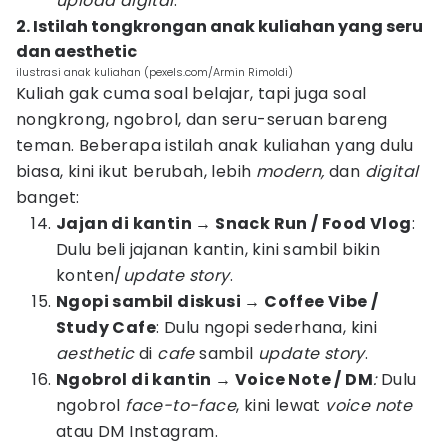
upload digital
.
2. Istilah tongkrongan anak kuliahan yang seru
dan aesthetic
ilustrasi anak kuliahan (pexels.com/Armin Rimoldi)
Kuliah gak cuma soal belajar, tapi juga soal
nongkrong, ngobrol, dan seru-seruan bareng
teman. Beberapa istilah anak kuliahan yang dulu
biasa, kini ikut berubah, lebih
modern,
dan
digital
banget:
Jajan di kantin → Snack Run / Food Vlog
:
Dulu beli jajanan kantin, kini sambil bikin
konten/
update story
.
Ngopi sambil diskusi → Coffee Vibe /
Study Cafe
: Dulu ngopi sederhana, kini
aesthetic
di
cafe
sambil
update story
.
Ngobrol di kantin → Voice Note / DM
:
Dulu
ngobrol
face-to-face
, kini lewat
voice note
atau DM Instagram.