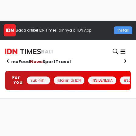
Baca artikel
IDN Times
lainnya di IDN App
Install
BALI
Home
Food
News
Sport
Travel
For
Yuk Pilih !
Iklanin di IDN
INSIDENESIA
#Loka
You