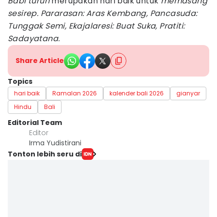
Babi turun
merupakan hari baik untuk
memasang
sesirep. Pararasan: Aras Kembang, Pancasuda:
Tunggak Semi, Ekajalaresi: Buat Suka, Pratiti:
Sadayatana.
Share Article
Topics
hari baik
Ramalan 2026
kalender bali 2026
gianyar
Hindu
Bali
Editorial Team
Editor
Irma Yudistirani
Tonton lebih seru di