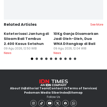
Related Articles
See More
Kateterisasi Jantung di
10Kg Ganja Disamarkan
B
Siloam Bali Tembus
Jadi Oleh-Oleh, Dua
P
2.400 Kasus Setahun
WNA Ditangkap di Bali
G
09 Agu 2026, 12:50 WIB
09 Agu 2026, 12:04 WIB
Ba
09
News
News
Ne
About Us
Editorial Team
Contact Us
Terms of Services
Pedoman Media Siber
Index
Sitemap
Follow Us