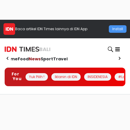
Baca artikel
IDN Times
lainnya di IDN App
Install
BALI
Home
Food
News
Sport
Travel
For
Yuk Pilih !
Iklanin di IDN
INSIDENESIA
#Loka
You