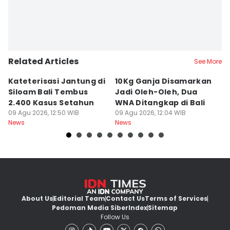
Related Articles
See More
Kateterisasi Jantung di
10Kg Ganja Disamarkan
B
Siloam Bali Tembus
Jadi Oleh-Oleh, Dua
P
2.400 Kasus Setahun
WNA Ditangkap di Bali
G
09 Agu 2026, 12:50 WIB
09 Agu 2026, 12:04 WIB
Ba
09
News
News
Ne
About Us
Editorial Team
Contact Us
Terms of Services
Pedoman Media Siber
Index
Sitemap
Follow Us