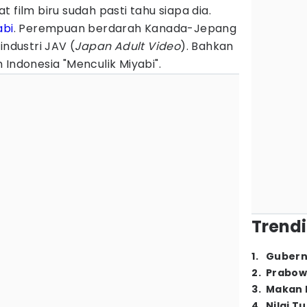
 film biru sudah pasti tahu siapa dia.
abi
. Perempuan berdarah Kanada-Jepang
industri JAV (
Japan Adult Video
). Bahkan
 Indonesia "Menculik Miyabi".
Trendi
1
.
Gubern
2
.
Prabow
3
.
Makan B
4
.
Nilai T