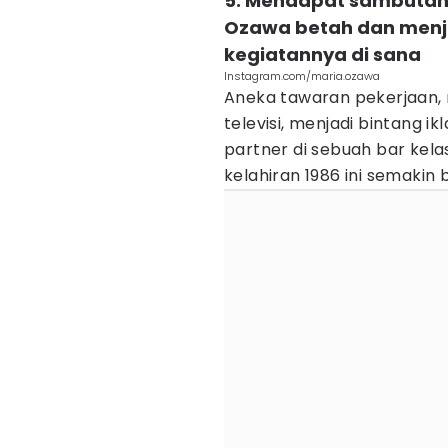
5. Mendapat sambutan 
Ozawa betah dan menj
kegiatannya di sana
Instagram.com/maria.ozawa
Aneka tawaran pekerjaan, 
televisi, menjadi bintang 
partner di sebuah bar kela
kelahiran 1986 ini semakin b