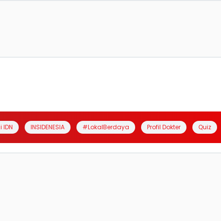
i IDN
INSIDENESIA
#LokalBerdaya
Profil Dokter
Quiz