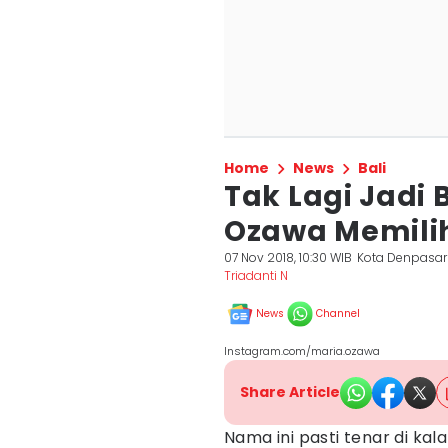
Home
News
Bali
Tak Lagi Jadi 
Ozawa Memilih 
07 Nov 2018, 10:30 WIB
Kota Denpasar
Triadanti N
News
Channel
Instagram.com/maria.ozawa
Share Article
Nama ini pasti tenar di ka