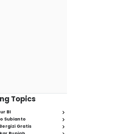
ng Topics
ur BI
o Subianto
ergizi Gratis
ukar Rupiah