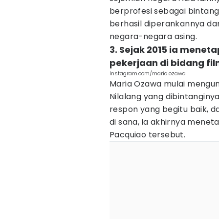
berprofesi sebagai bintang
berhasil diperankannya d
negara-negara asing.
3. Sejak 2015 ia menet
pekerjaan di bidang fi
Instagram.com/maria.ozawa
Maria Ozawa mulai mengunju
Nilalang yang dibintangin
respon yang begitu baik, 
di sana, ia akhirnya menet
Pacquiao tersebut.