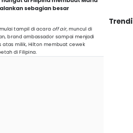
hangat di Filipina membuat Maria
alankan sebagian besar
Trendi
mulai tampil di acara
off air,
muncul di
iklan, brand ambassador sampai menjadi
s atas milik, Hilton membuat cewek
etah di Filipina.