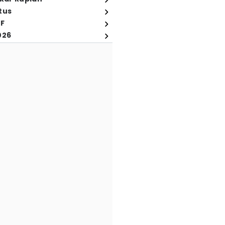
tus
FF
026