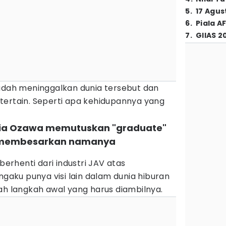
5
.
17 Agus
6
.
Piala A
7
.
GIIAS 2
sudah meninggalkan dunia tersebut dan
tertain. Seperti apa kehidupannya yang
Maria Ozawa memutuskan "graduate"
ng membesarkan namanya
rhenti dari industri JAV atas
ngaku punya visi lain dalam dunia hiburan
ah langkah awal yang harus diambilnya.