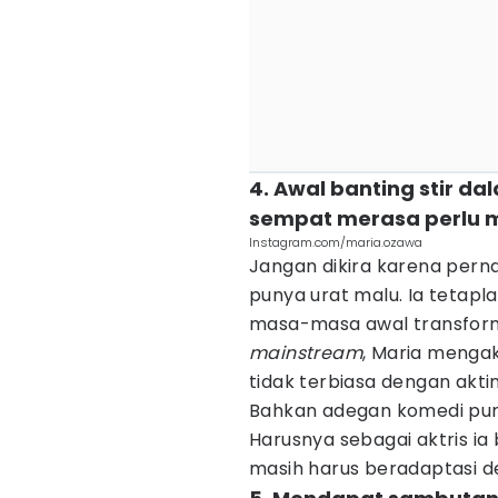
4. Awal banting stir d
sempat merasa perlu m
Instagram.com/maria.ozawa
Jangan dikira karena perna
punya urat malu. Ia tetap
masa-masa awal transforma
mainstream
, Maria menga
tidak terbiasa dengan aktin
Bahkan adegan komedi pu
Harusnya sebagai aktris i
masih harus beradaptasi d