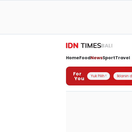
BALI
Home
Food
News
Sport
Travel
For
Yuk Pilih !
Iklanin d
You