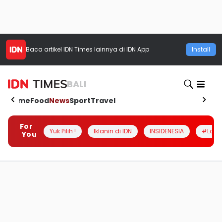
Baca artikel
IDN Times
lainnya di IDN App
Install
BALI
Home
Food
News
Sport
Travel
For
Yuk Pilih !
Iklanin di IDN
INSIDENESIA
#Loka
You