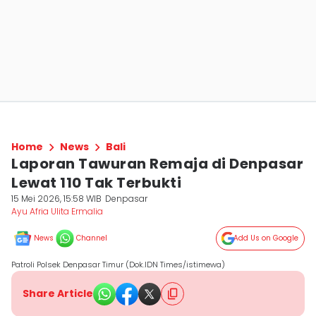
Home
News
Bali
Laporan Tawuran Remaja di Denpasar
Lewat 110 Tak Terbukti
15 Mei 2026, 15:58 WIB
Denpasar
Ayu Afria Ulita Ermalia
News
Channel
Add Us on Google
Patroli Polsek Denpasar Timur (Dok.IDN Times/istimewa)
Share Article