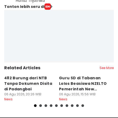
Hafidz Trijatnika
Tonton lebih seru di
Related Articles
See More
482 Burung dari NTB
Guru SD di Tabanan
6
Tanpa Dokumen Disita
Lolos Beasiswa NZELTO
R
di Padangbai
Pemerintah New
L
06 Agu 2026, 20:26 WIB
Zealand
06 Agu 2026, 15:56 WIB
06
News
News
Ne