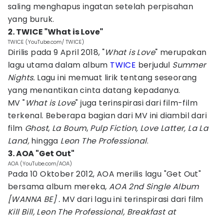
saling menghapus ingatan setelah perpisahan
yang buruk.
2. TWICE "What is Love"
TWICE (YouTube.com/ TWICE)
Dirilis pada 9 April 2018, "
What is Love
" merupakan
lagu utama dalam album
TWICE
berjudul
Summer
Nights.
Lagu ini memuat lirik tentang seseorang
yang menantikan cinta datang kepadanya.
MV "
What is Love
" juga terinspirasi dari film-film
terkenal. Beberapa bagian dari MV ini diambil dari
film
Ghost
,
La Boum
,
Pulp Fiction, Love Latter, La La
Land,
hingga
Leon The Professional
.
3. AOA "Get Out"
AOA (YouTube.com/AOA)
Pada 10 Oktober 2012, AOA merilis lagu "Get Out"
bersama album mereka,
AOA 2nd Single Album
[WANNA BE] .
MV dari lagu ini terinspirasi dari film
Kill Bill, Leon The Professional, Breakfast at