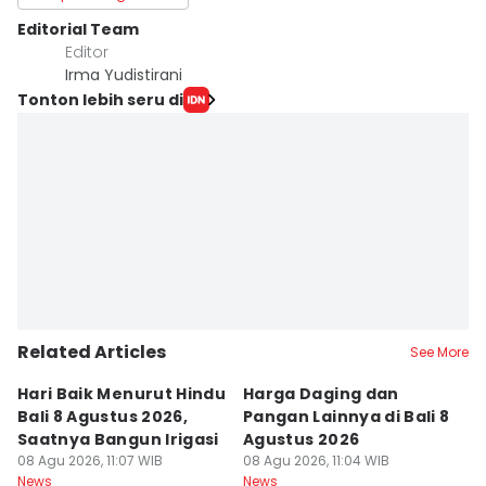
Editorial Team
Editor
Irma Yudistirani
Tonton lebih seru di
Related Articles
See More
Hari Baik Menurut Hindu
Harga Daging dan
P
Bali 8 Agustus 2026,
Pangan Lainnya di Bali 8
di
Saatnya Bangun Irigasi
Agustus 2026
B
08 Agu 2026, 11:07 WIB
08 Agu 2026, 11:04 WIB
08
News
News
Ne