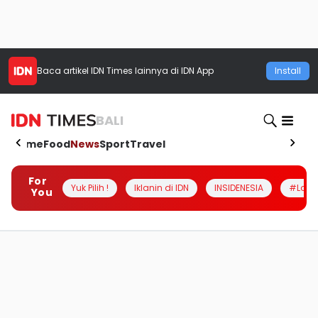
Baca artikel
IDN Times
lainnya di IDN App
Install
BALI
Home
Food
News
Sport
Travel
For
Yuk Pilih !
Iklanin di IDN
INSIDENESIA
#Loka
You