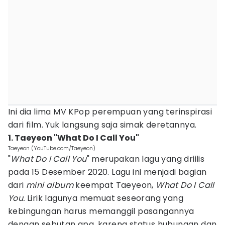
Ini dia lima MV KPop perempuan yang terinspirasi
dari film. Yuk langsung saja simak deretannya.
1. Taeyeon "What Do I Call You"
Taeyeon (YouTube.com/Taeyeon)
"
What Do I Call You
" merupakan lagu yang driilis
pada 15 Desember 2020. Lagu ini menjadi bagian
dari
mini album
keempat Taeyeon,
What Do I Call
You.
Lirik lagunya memuat seseorang yang
kebingungan harus memanggil pasangannya
dengan sebutan apa, karena status hubungan dan