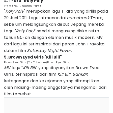
4. T-ara "Roly Poly"
T-ara (YouTube.com/T-ara)
"
Roly Poly
" merupakan lagu T-ara yang dirilis pada
29 Juni 2011. Lagu ini menandai
comeback
T-ara,
sebelum melangsungkan debut Jepang mereka.
Lagu "
Roly Poly
" sendiri mengusung disko retro
tahun 80-an dengan elemen musik modern. MV
dari lagu ini terinspirasi dari peran John Travolta
dalam film
Saturday Night Fever.
5. Brown Eyed Girls "Kill Bill"
Brown Eyed Girls (YouTube.com/Brown Eyed Girls)
MV
lagu "
Kill Bill
" yang dinyanyikan Brown Eyed
Girls, terinspirasi dari film
Kill Bill. Bahkan
ketegangan dan kekejaman yang ditampilkan
oleh masing-masing anggotanya mengambil dari
film tersebut.