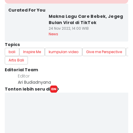
Curated For You
Makna Lagu Care Bebek, Jegeg
Bulan Viral di TikTok
24 Nov 2022, 14:00 WIB
News
Topics
bali
Inspire Me
kumpulan video
Give me Perspective
b
Artis Bali
Editorial Team
Editor
Ari Budiadnyana
Tonton lebih seru di