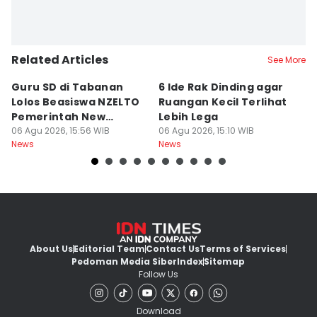
Related Articles
See More
Guru SD di Tabanan
6 Ide Rak Dinding agar
H
Lolos Beasiswa NZELTO
Ruangan Kecil Terlihat
In
Pemerintah New
Lebih Lega
R
Zealand
06 Agu 2026, 15:56 WIB
06 Agu 2026, 15:10 WIB
06
News
News
Ne
About Us
Editorial Team
Contact Us
Terms of Services
Pedoman Media Siber
Index
Sitemap
Follow Us
Download