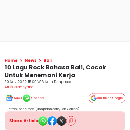
Home
News
Bali
10 Lagu Rock Bahasa Bali, Cocok
Untuk Menemani Kerja
30 Nov 2022, 15:00 WIB
Kota Denpasar
Ari Budiadnyana
News
Channel
Add Us on Google
Ilustrasi band rock. (unsplash.com/Ben Collins)
Share Article