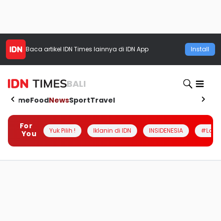
Baca artikel
IDN Times
lainnya di IDN App
Install
BALI
Home
Food
News
Sport
Travel
For
Yuk Pilih !
Iklanin di IDN
INSIDENESIA
#Loka
You