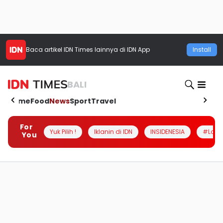
Baca artikel
IDN Times
lainnya di IDN App
Install
BALI
Home
Food
News
Sport
Travel
For
Yuk Pilih !
Iklanin di IDN
INSIDENESIA
#Loka
You