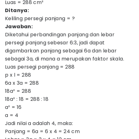
Luas = 288 cm²
Ditanya:
Keliling persegi panjang = ?
Jawaban:
Diketahui perbandingan panjang dan lebar
persegi panjang sebesar 6:3, jadi dapat
digambarkan panjang sebagai 6a dan lebar
sebagai 3a, di mana a merupakan faktor skala.
Luas persegi panjang = 288
p x l = 288
6a x 3a = 288
18a² = 288
18a² : 18 = 288 : 18
a² = 16
a = 4
Jadi nilai a adalah 4, maka:
Panjang = 6a = 6 x 4 = 24 cm