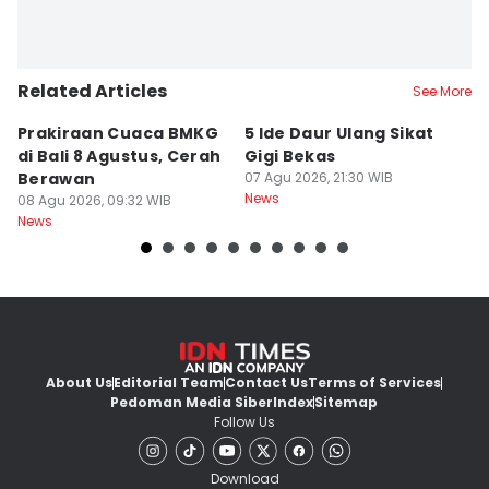
Related Articles
See More
Prakiraan Cuaca BMKG
5 Ide Daur Ulang Sikat
D
di Bali 8 Agustus, Cerah
Gigi Bekas
T
Berawan
07 Agu 2026, 21:30 WIB
R
News
08 Agu 2026, 09:32 WIB
M
07
News
Ne
About Us
Editorial Team
Contact Us
Terms of Services
Pedoman Media Siber
Index
Sitemap
Follow Us
Download