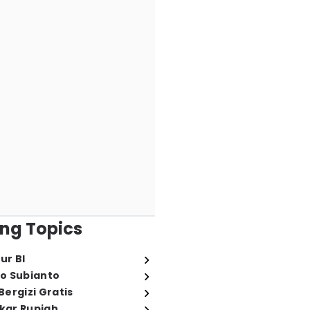
ng Topics
ur BI
o Subianto
ergizi Gratis
ukar Rupiah