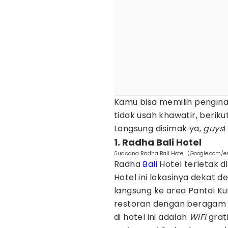
Kamu bisa memilih pengina
tidak usah khawatir, beriku
Langsung disimak ya,
guys
!
1. Radha Bali Hotel
Suasana Radha Bali Hotel. (Google.com/eri
Radha
Bali
Hotel terletak d
Hotel ini lokasinya dekat 
langsung ke area Pantai Kuta
restoran dengan beragam 
di hotel ini adalah
WiFi
grati