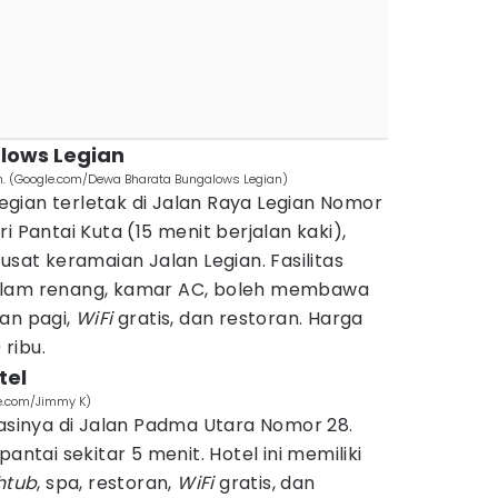
lows Legian
. (Google.com/Dewa Bharata Bungalows Legian)
gian terletak di Jalan Raya Legian Nomor
i Pantai Kuta (15 menit berjalan kaki),
usat keramaian Jalan Legian. Fasilitas
olam renang, kamar AC, boleh membawa
an pagi,
WiFi
gratis, dan restoran. Harga
ribu.
tel
le.com/Jimmy K)
lasinya di Jalan Padma Utara Nomor 28.
antai sekitar 5 menit. Hotel ini memiliki
htub
, spa, restoran,
WiFi
gratis, dan