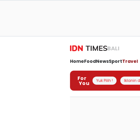
BALI
Home
Food
News
Sport
Travel
For
Yuk Pilih !
Iklanin d
You