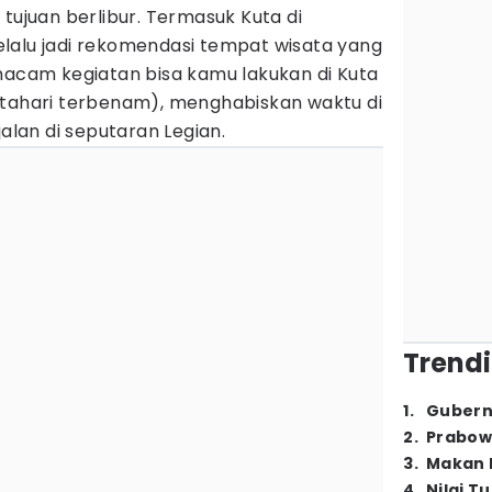
 tujuan berlibur. Termasuk Kuta di
selalu jadi rekomendasi tempat wisata yang
macam kegiatan bisa kamu lakukan di Kuta
ahari terbenam), menghabiskan waktu di
jalan di seputaran Legian.
Trendi
1
.
Gubern
2
.
Prabow
3
.
Makan B
4
.
Nilai T