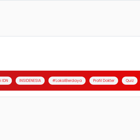
i IDN
INSIDENESIA
#LokalBerdaya
Profil Dokter
Quiz