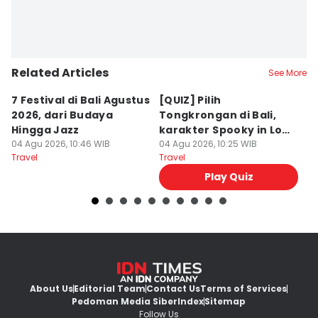
Related Articles
See More
7 Festival di Bali Agustus
[QUIZ] Pilih
R
2026, dari Budaya
Tongkrongan di Bali,
U
Hingga Jazz
karakter Spooky in Love
d
04 Agu 2026, 10:46 WIB
Ini Mirip Kamu
04 Agu 2026, 10:25 WIB
y
03
Travel
Travel
Tr
Play Quiz
About Us
Editorial Team
Contact Us
Terms of Services
Pedoman Media Siber
Index
Sitemap
Follow Us