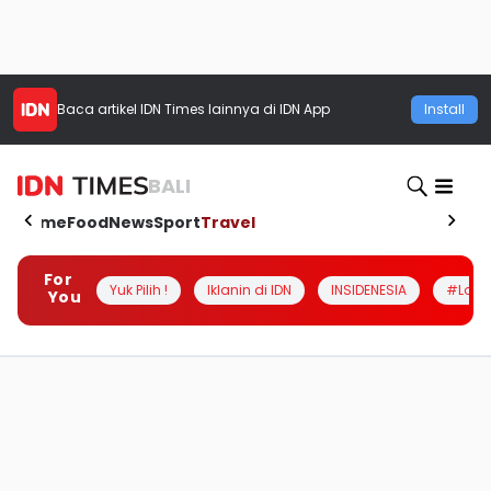
Baca artikel
IDN Times
lainnya di IDN App
Install
BALI
Home
Food
News
Sport
Travel
For
Yuk Pilih !
Iklanin di IDN
INSIDENESIA
#Loka
You