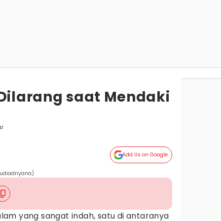
 Dilarang saat Mendaki
i
ar
Add Us on Google
 Budiadnyana)
alam yang sangat indah, satu di antaranya