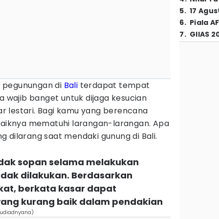
5
.
17 Agus
6
.
Piala A
7
.
GIIAS 2
 pegunungan di
Bali
terdapat tempat
ya wajib banget untuk dijaga kesucian
 lestari. Bagi kamu yang berencana
ebaiknya mematuhi larangan-larangan. Apa
ang dilarang saat mendaki gunung di Bali.
tidak sopan selama melakukan
idak dilakukan. Berdasarkan
at, berkata kasar dapat
ng kurang baik dalam pendakian
 Budiadnyana)