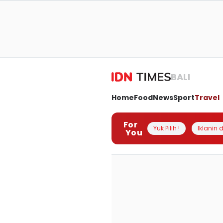
BALI
Home
Food
News
Sport
Travel
For
Yuk Pilih !
Iklanin d
You