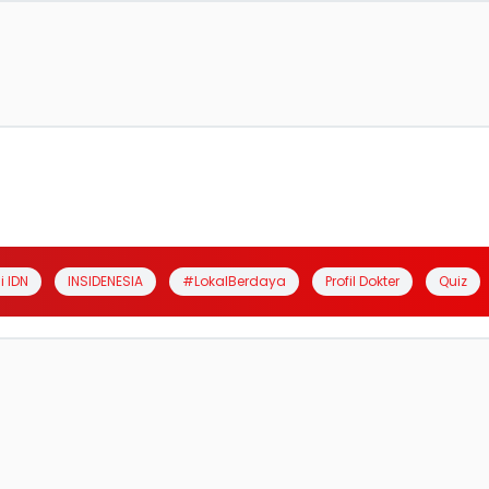
i IDN
INSIDENESIA
#LokalBerdaya
Profil Dokter
Quiz