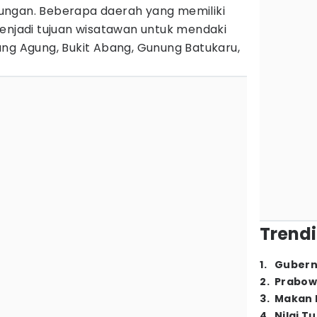
ungan. Beberapa daerah yang memiliki
menjadi tujuan wisatawan untuk mendaki
ung Agung, Bukit Abang, Gunung Batukaru,
Trendi
1
.
Gubern
2
.
Prabow
3
.
Makan B
4
.
Nilai T