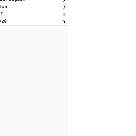
tus
FF
026