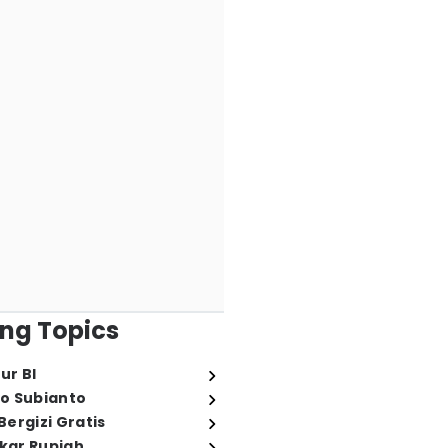
ng Topics
ur BI
o Subianto
ergizi Gratis
ukar Rupiah