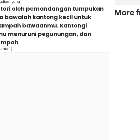
 Budiadnyana)
kotori oleh pemandangan tumpukan
More 
a bawalah kantong kecil untuk
ampah bawaanmu. Kantongi
mu menuruni pegunungan, dan
ampah
 GIRET)