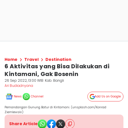
Home
Travel
Destination
6 Aktivitas yang Bisa Dilakukan di
Kintamani, Gak Bosenin
26 Sep 2022, 13:00 WIB
Kab. Bangli
Ari Budiadnyana
News
Channel
Add Us on Google
Pemandangan Gunung Batur di Kintamani. (unsplash.com/Konrad
Ziemlewski)
Share Article