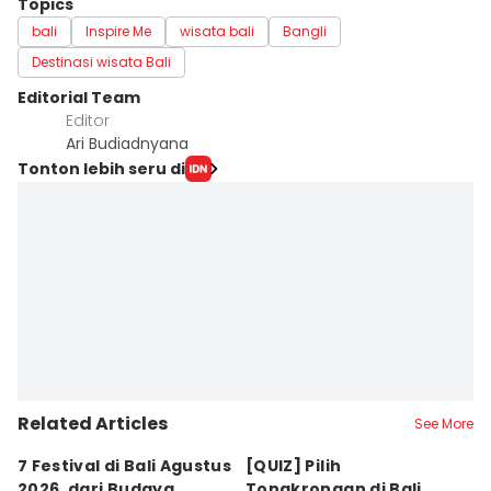
Topics
bali
Inspire Me
wisata bali
Bangli
Destinasi wisata Bali
Editorial Team
Editor
Ari Budiadnyana
Tonton lebih seru di
Related Articles
See More
7 Festival di Bali Agustus
[QUIZ] Pilih
R
2026, dari Budaya
Tongkrongan di Bali,
U