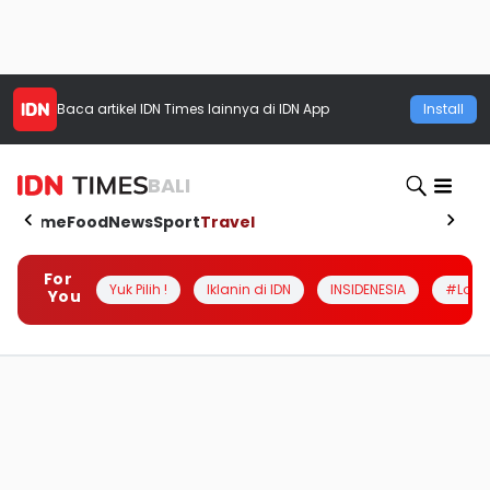
Baca artikel
IDN Times
lainnya di IDN App
Install
BALI
Home
Food
News
Sport
Travel
For
Yuk Pilih !
Iklanin di IDN
INSIDENESIA
#Loka
You