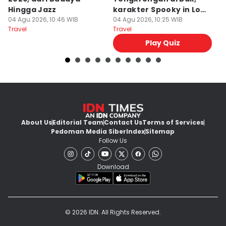
Hingga Jazz
karakter Spooky in Love
d
04 Agu 2026, 10:46 WIB
Ini Mirip Kamu
04 Agu 2026, 10:25 WIB
y
03
Travel
Travel
Tr
Play Quiz
About Us
Editorial Team
Contact Us
Terms of Services
Pedoman Media Siber
Index
Sitemap
Follow Us
Download
© 2026 IDN. All Rights Reserved.