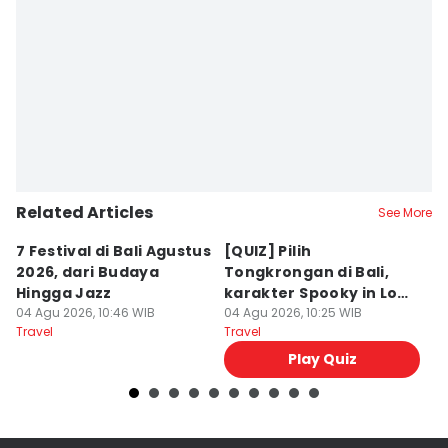
Related Articles
See More
7 Festival di Bali Agustus
[QUIZ] Pilih
R
2026, dari Budaya
Tongkrongan di Bali,
U
Hingga Jazz
karakter Spooky in Love
d
04 Agu 2026, 10:46 WIB
Ini Mirip Kamu
04 Agu 2026, 10:25 WIB
y
03
Travel
Travel
Tr
Play Quiz