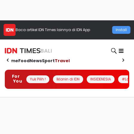
Baca artikel
IDN Times
lainnya di IDN App
Install
BALI
Home
Food
News
Sport
Travel
For
Yuk Pilih !
Iklanin di IDN
INSIDENESIA
#Loka
You