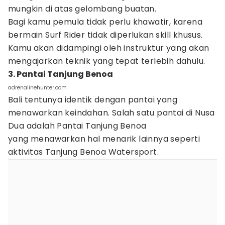
mungkin di atas gelombang buatan.
Bagi kamu pemula tidak perlu khawatir, karena
bermain Surf Rider tidak diperlukan skill khusus.
Kamu akan didampingi oleh instruktur yang akan
mengajarkan teknik yang tepat terlebih dahulu.
3. Pantai Tanjung Benoa
adrenalinehunter.com
Bali tentunya identik dengan pantai yang
menawarkan keindahan. Salah satu pantai di Nusa
Dua adalah Pantai Tanjung Benoa
yang menawarkan hal menarik lainnya seperti
aktivitas Tanjung Benoa Watersport.