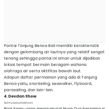
Pantai Tanjung Benoa Bali memiliki karakteristik
dengan gelombang air lautnya yang relatif sangat
tenang sehingga pantai ini aman untuk dijadikan
lokasi tempat bermain beragam wahana
olahraga air serta aktifitas bawah laut.
Adapun daftar permainan yang ada di Tanjung
Benoa yaitu, snorkeling, seawalker, flyboard,
parasailing, dan lain-lain.
4. Devdan Show
balinusaduahotel.com
Bagi kamu yang mengunjungi Nusa Dua bersama si