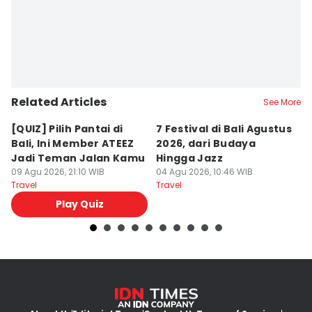
Related Articles
See More
[QUIZ] Pilih Pantai di
7 Festival di Bali Agustus
[Q
Bali, Ini Member ATEEZ
2026, dari Budaya
T
Jadi Teman Jalan Kamu
Hingga Jazz
k
09 Agu 2026, 21:10 WIB
04 Agu 2026, 10:46 WIB
In
04
Travel
Travel
Tr
Play Quiz