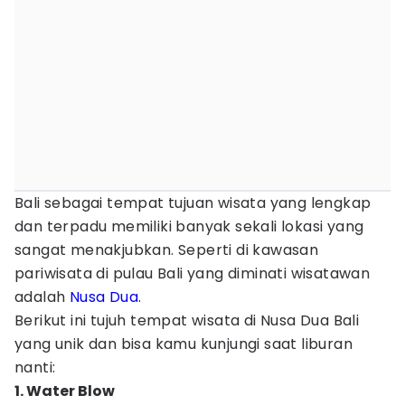
Bali sebagai tempat tujuan wisata yang lengkap
dan terpadu memiliki banyak sekali lokasi yang
sangat menakjubkan. Seperti di kawasan
pariwisata di pulau Bali yang diminati wisatawan
adalah
Nusa Dua
.
Berikut ini tujuh tempat wisata di Nusa Dua Bali
yang unik dan bisa kamu kunjungi saat liburan
nanti:
1. Water Blow