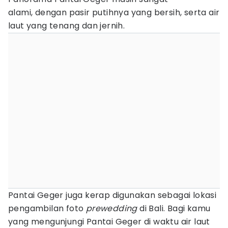
alami, dengan pasir putihnya yang bersih, serta air
laut yang tenang dan jernih.
Pantai Geger juga kerap digunakan sebagai lokasi
pengambilan foto
prewedding
di Bali. Bagi kamu
yang mengunjungi Pantai Geger di waktu air laut