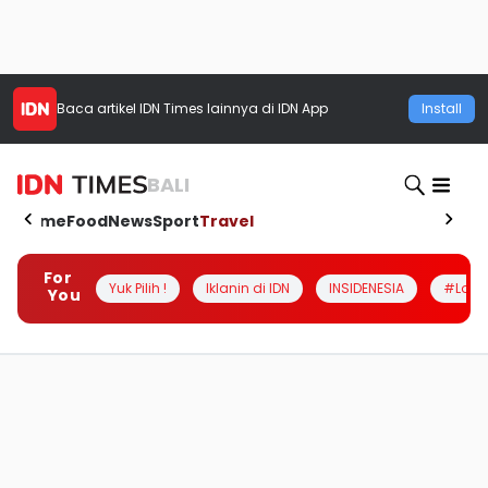
Baca artikel
IDN Times
lainnya di IDN App
Install
BALI
Home
Food
News
Sport
Travel
For
Yuk Pilih !
Iklanin di IDN
INSIDENESIA
#Loka
You