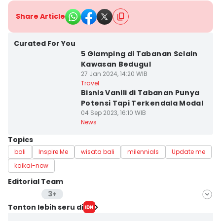
Share Article
Curated For You
5 Glamping di Tabanan Selain
Kawasan Bedugul
27 Jan 2024, 14:20 WIB
Travel
Bisnis Vanili di Tabanan Punya
Potensi Tapi Terkendala Modal
04 Sep 2023, 16:10 WIB
News
Topics
bali
Inspire Me
wisata bali
milennials
Update me
kaikai-now
Editorial Team
3+
Editor
Tonton lebih seru di
Mayang Ulfah Narimanda