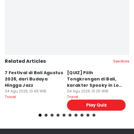
Editor
Ni Ketut Wira Sanjiwani
Editor
Ita Lismawati F Malau
Related Articles
See More
7 Festival di Bali Agustus
[QUIZ] Pilih
R
2026, dari Budaya
Tongkrongan di Bali,
U
Hingga Jazz
karakter Spooky in Love
d
04 Agu 2026, 10:46 WIB
Ini Mirip Kamu
04 Agu 2026, 10:25 WIB
y
03
Travel
Travel
Tr
Play Quiz