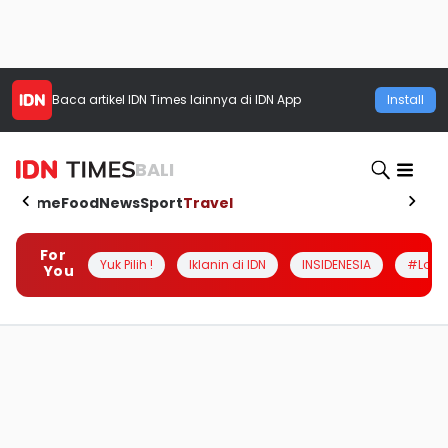
Baca artikel
IDN Times
lainnya di IDN App
Install
BALI
Home
Food
News
Sport
Travel
For
Yuk Pilih !
Iklanin di IDN
INSIDENESIA
#Loka
You