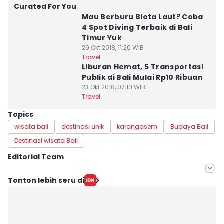
Curated For You
Mau Berburu Biota Laut? Coba
4 Spot Diving Terbaik di Bali
Timur Yuk
29 Okt 2018, 11:20 WIB
Travel
Liburan Hemat, 5 Transportasi
Publik di Bali Mulai Rp10 Ribuan
23 Okt 2018, 07:10 WIB
Travel
Topics
wisata bali
destinasi unik
karangasem
Budaya Bali
Destinasi wisata Bali
Editorial Team
Editor
Tonton lebih seru di
Irma Yudistirani
Editor
Septi Riyani Maulida