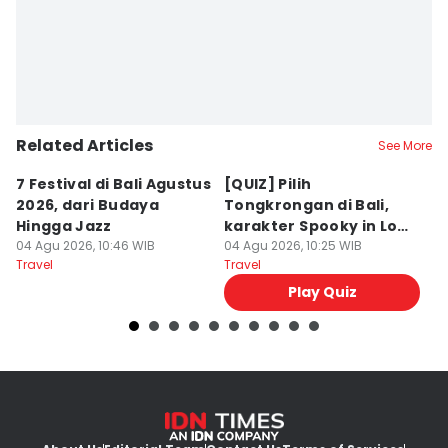
Related Articles
See More
7 Festival di Bali Agustus
[QUIZ] Pilih
R
2026, dari Budaya
Tongkrongan di Bali,
U
Hingga Jazz
karakter Spooky in Love
d
04 Agu 2026, 10:46 WIB
Ini Mirip Kamu
04 Agu 2026, 10:25 WIB
y
03
Travel
Travel
Tr
Play Quiz