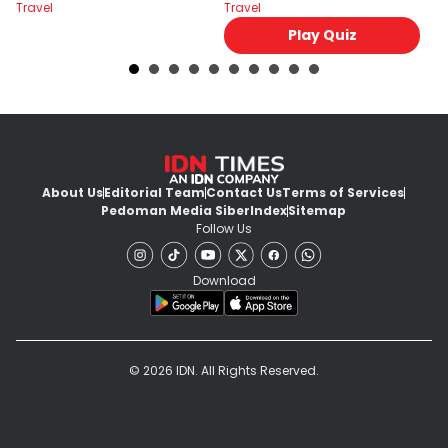
Travel
Travel
Tr
Play Quiz
About Us
Editorial Team
Contact Us
Terms of Services
Pedoman Media Siber
Index
Sitemap
Follow Us
Download
© 2026 IDN. All Rights Reserved.