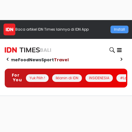
Baca artikel
IDN Times
lainnya di IDN App
Install
BALI
Home
Food
News
Sport
Travel
For
Yuk Pilih !
Iklanin di IDN
INSIDENESIA
#Loka
You