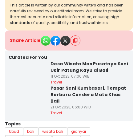
This article is written by our community writers and has been
carefully reviewed by our editorial team. We strive to provide
the most accurate and reliable information, ensuring high
standards of quality, credibility, and trustworthiness.
Share Article
Curated For You
Desa Wisata Mas Pusatnya Seni
Ukir Patung Kayu di Bali
11 Okt 2023, 07:00 WIB
Travel
Pasar Seni Kumbasari, Tempat
Berburu Cendera Mata Khas
Bali
21 Okt 2023, 06:00 WIB
Travel
Topics
Ubud
bali
wisata bali
gianyar