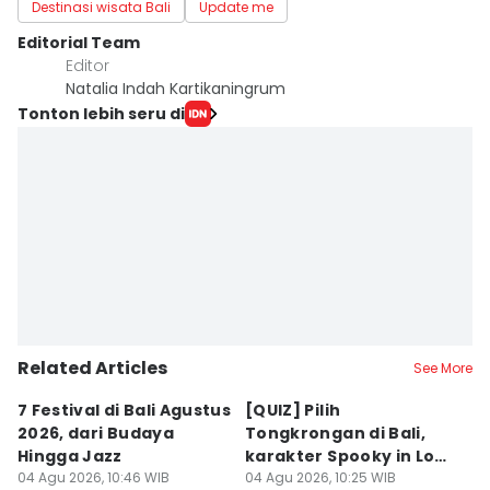
Destinasi wisata Bali
Update me
Editorial Team
Editor
Natalia Indah Kartikaningrum
Tonton lebih seru di
Related Articles
See More
7 Festival di Bali Agustus
[QUIZ] Pilih
R
2026, dari Budaya
Tongkrongan di Bali,
U
Hingga Jazz
karakter Spooky in Love
d
04 Agu 2026, 10:46 WIB
Ini Mirip Kamu
04 Agu 2026, 10:25 WIB
y
03