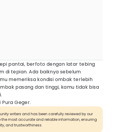
epi pantai, berfoto dengan latar tebing
m di tepian. Ada baiknya sebelum
kamu memeriksa kondisi ombak terlebih
mbak pasang dan tinggi, kamu tidak bisa
.
i Pura Geger.
munity writers and has been carefully reviewed by our
de the most accurate and reliable information, ensuring
ity, and trustworthiness.