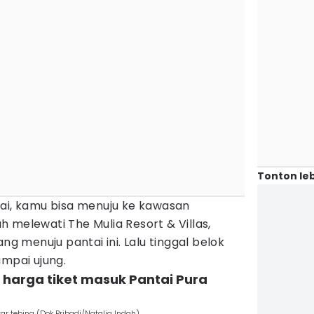
Tonton leb
Rai, kamu bisa menuju ke kawasan
 melewati The Mulia Resort & Villas,
 menuju pantai ini. Lalu tinggal belok
ampai ujung.
 harga tiket masuk Pantai Pura
r tebing (Dok.Pribadi/Natalia Indah)