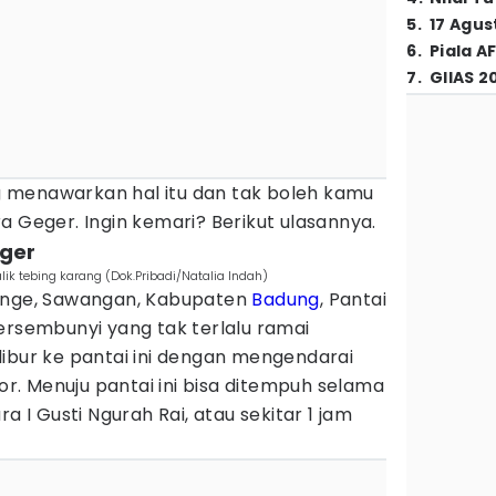
5
.
17 Agus
6
.
Piala A
7
.
GIIAS 2
 menawarkan hal itu dan tak boleh kamu
a Geger. Ingin kemari? Berikut ulasannya.
eger
lik tebing karang (Dok.Pribadi/Natalia Indah)
minge, Sawangan, Kabupaten
Badung
, Pantai
ersembunyi yang tak terlalu ramai
libur ke pantai ini dengan mengendarai
. Menuju pantai ini bisa ditempuh selama
a I Gusti Ngurah Rai, atau sekitar 1 jam