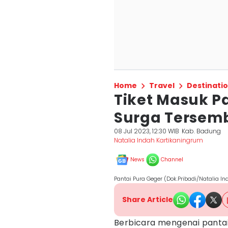
Home
Travel
Destinati
Tiket Masuk P
Surga Tersemb
08 Jul 2023, 12:30 WIB
Kab. Badung
Natalia Indah Kartikaningrum
News
Channel
Pantai Pura Geger (Dok.Pribadi/Natalia In
Share Article
Berbicara mengenai pantai