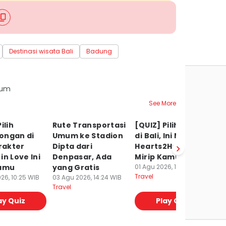
Destinasi wisata Bali
Badung
rum
See More
ilih
Rute Transportasi
[QUIZ] Pilih Pantai
5 
ongan di
Umum ke Stadion
di Bali, Ini Member
d
arakter
Dipta dari
Hearts2Hearts
M
in Love Ini
Denpasar, Ada
Mirip Kamu
C
Kamu
yang Gratis
01 Agu 2026, 12:05 WIB
30
Travel
Tr
26, 10:25 WIB
03 Agu 2026, 14:24 WIB
Travel
ay Quiz
Play Quiz