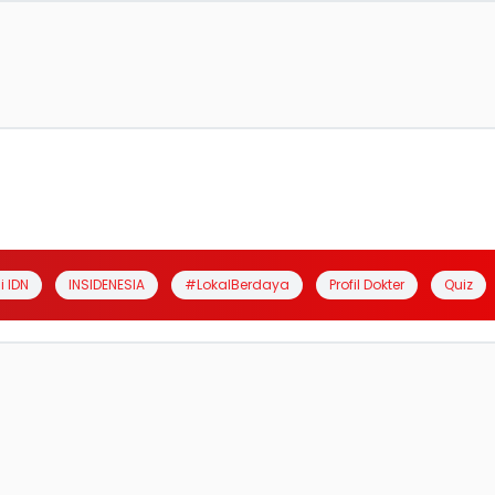
i IDN
INSIDENESIA
#LokalBerdaya
Profil Dokter
Quiz