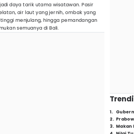
di daya tarik utama wisatawan. Pasir
atan, air laut yang jernih, ombak yang
 tinggi menjulang, hingga pemandangan
mukan semuanya di Bali.
Trendi
1
.
Gubern
2
.
Prabow
3
.
Makan B
4
.
Nilai T