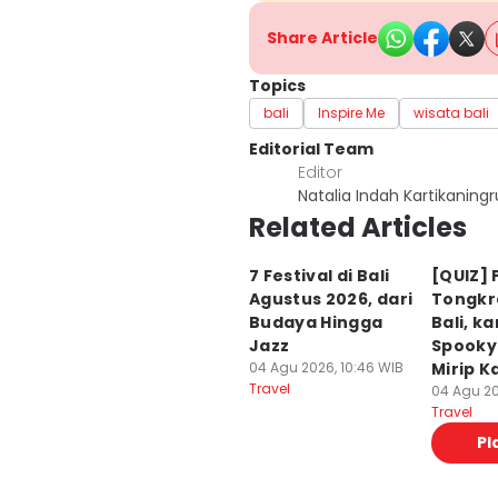
Share Article
Topics
bali
Inspire Me
wisata bali
Editorial Team
Editor
Natalia Indah Kartikaning
Related Articles
7 Festival di Bali
[QUIZ] P
Agustus 2026, dari
Tongkr
Budaya Hingga
Bali, k
Jazz
Spooky 
04 Agu 2026, 10:46 WIB
Mirip 
Travel
04 Agu 20
Travel
Pl