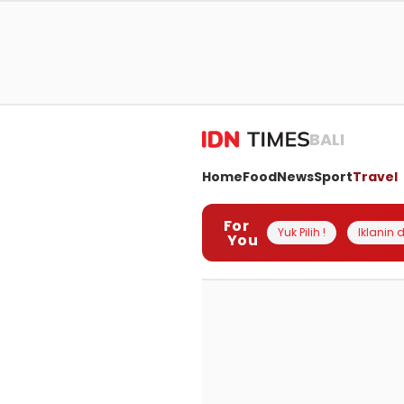
BALI
Home
Food
News
Sport
Travel
For
Yuk Pilih !
Iklanin d
You