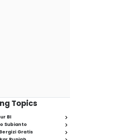
ng Topics
ur BI
o Subianto
ergizi Gratis
ukar Rupiah