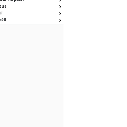
tus
FF
026