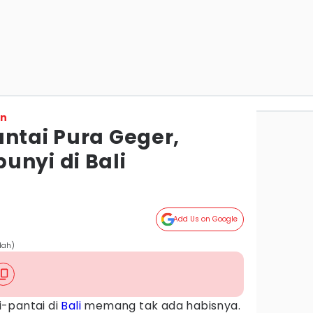
on
antai Pura Geger,
unyi di Bali
Add Us on Google
dah)
-pantai di
Bali
memang tak ada habisnya.