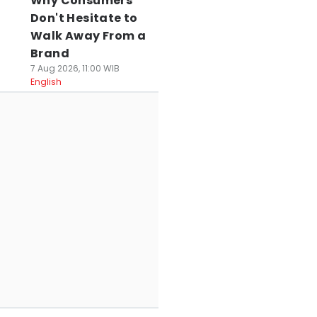
Why Consumers
Don't Hesitate to
Walk Away From a
Brand
7 Aug 2026, 11:00 WIB
English
Wisata Bali
5 Lokasi Sunrise di
7 Daerah Sejuk d
ekat Halte Trans
Karangasem, Ini
Bali untuk Menep
etro Dewata,
Spot Terbaik Sih!
dari Tegallalang
ukup Jalan Kaki
30 Jul 2026, 11:45 WIB
hingga Munduk
Travel
 Jul 2026, 12:33 WIB
30 Jul 2026, 11:34 WIB
avel
Travel