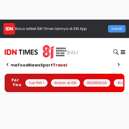
Baca artikel
IDN Times
lainnya di IDN App
Install
BALI
Home
Food
News
Sport
Travel
For
Yuk Pilih !
Iklanin di IDN
INSIDENESIA
#Loka
You