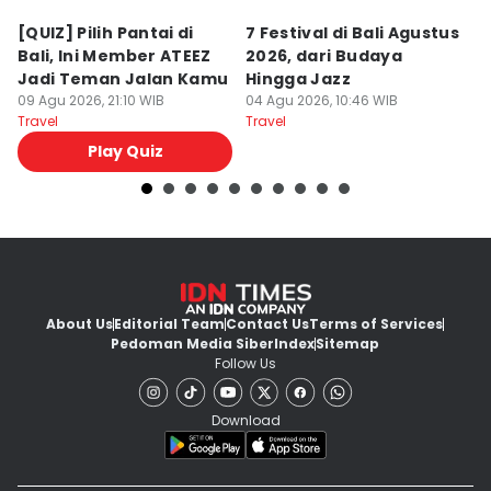
[QUIZ] Pilih Pantai di
7 Festival di Bali Agustus
[Q
Bali, Ini Member ATEEZ
2026, dari Budaya
T
Jadi Teman Jalan Kamu
Hingga Jazz
k
09 Agu 2026, 21:10 WIB
04 Agu 2026, 10:46 WIB
In
04
Travel
Travel
Tr
Play Quiz
About Us
Editorial Team
Contact Us
Terms of Services
Pedoman Media Siber
Index
Sitemap
Follow Us
Download