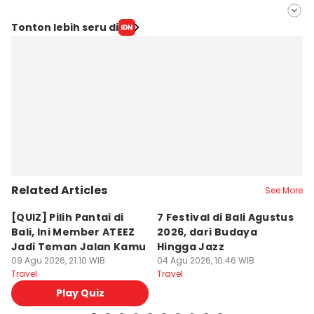
Editor
Tonton lebih seru di
Irma Yudistirani
Editor
Ita Lismawati F Malau
Related Articles
See More
[QUIZ] Pilih Pantai di
7 Festival di Bali Agustus
[Q
Bali, Ini Member ATEEZ
2026, dari Budaya
T
Jadi Teman Jalan Kamu
Hingga Jazz
k
09 Agu 2026, 21:10 WIB
04 Agu 2026, 10:46 WIB
In
04
Travel
Travel
Tr
Play Quiz