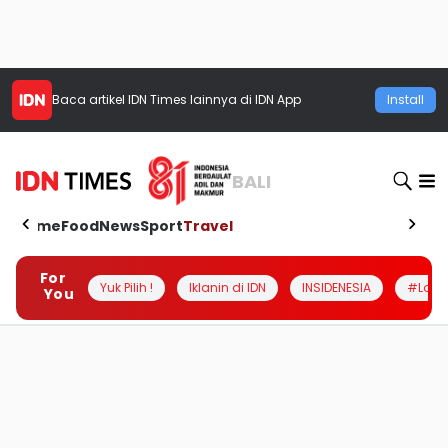
Baca artikel
IDN Times
lainnya di IDN App
Install
BALI
Home
Food
News
Sport
Travel
For
Yuk Pilih !
Iklanin di IDN
INSIDENESIA
#Loka
You