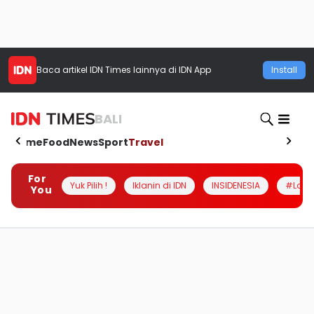
Baca artikel
IDN Times
lainnya di IDN App
Install
BALI
Home
Food
News
Sport
Travel
For
Yuk Pilih !
Iklanin di IDN
INSIDENESIA
#Loka
You