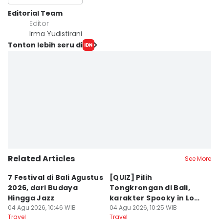
Editorial Team
Editor
Irma Yudistirani
Tonton lebih seru di
Related Articles
See More
7 Festival di Bali Agustus
[QUIZ] Pilih
R
2026, dari Budaya
Tongkrongan di Bali,
U
Hingga Jazz
karakter Spooky in Love
d
04 Agu 2026, 10:46 WIB
Ini Mirip Kamu
04 Agu 2026, 10:25 WIB
y
03
Travel
Travel
Tr