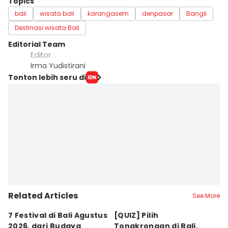
Topics
bali
wisata bali
karangasem
denpasar
Bangli
Destinasi wisata Bali
Editorial Team
Editor
Irma Yudistirani
Tonton lebih seru di
Related Articles
See More
7 Festival di Bali Agustus
[QUIZ] Pilih
R
2026, dari Budaya
Tongkrongan di Bali,
U