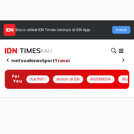
Baca artikel
IDN Times
lainnya di IDN App
Install
BALI
Home
Food
News
Sport
Travel
For
Yuk Pilih !
Iklanin di IDN
INSIDENESIA
#Loka
You