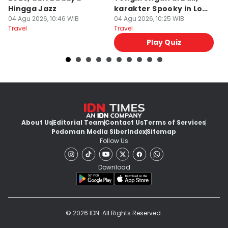
Hingga Jazz
karakter Spooky in Love
d
04 Agu 2026, 10:46 WIB
Ini Mirip Kamu
04 Agu 2026, 10:25 WIB
y
03
Travel
Travel
Tr
Play Quiz
About Us
Editorial Team
Contact Us
Terms of Services
Pedoman Media Siber
Index
Sitemap
Follow Us
Download
© 2026 IDN. All Rights Reserved.