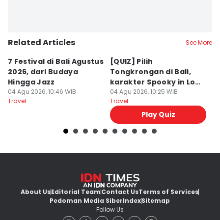
Related Articles
See More
7 Festival di Bali Agustus
[QUIZ] Pilih
R
2026, dari Budaya
Tongkrongan di Bali,
U
Hingga Jazz
karakter Spooky in Love
d
04 Agu 2026, 10:46 WIB
Ini Mirip Kamu
04 Agu 2026, 10:25 WIB
y
03
Travel
Travel
Tr
Play Quiz
About Us
Editorial Team
Contact Us
Terms of Services
Pedoman Media Siber
Index
Sitemap
Follow Us