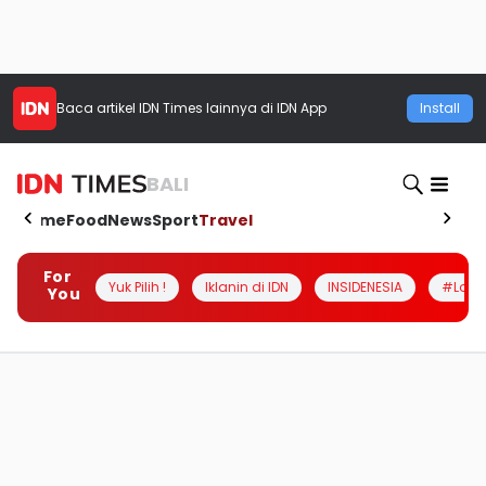
Baca artikel
IDN Times
lainnya di IDN App
Install
BALI
Home
Food
News
Sport
Travel
For
Yuk Pilih !
Iklanin di IDN
INSIDENESIA
#Loka
You