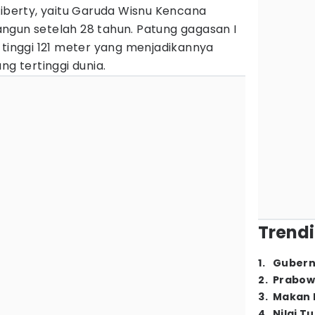
Liberty, yaitu Garuda Wisnu Kencana
ngun setelah 28 tahun. Patung gagasan I
 tinggi 121 meter yang menjadikannya
ng tertinggi dunia.
Trendi
1
.
Gubern
2
.
Prabow
3
.
Makan B
4
.
Nilai T