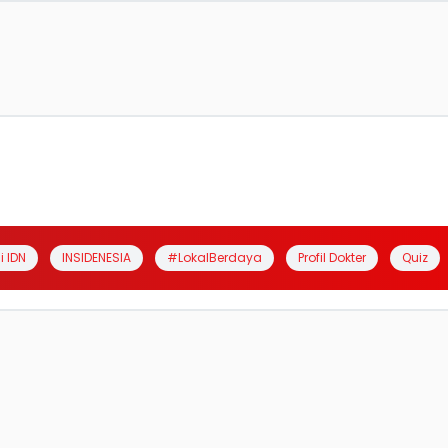
i IDN
INSIDENESIA
#LokalBerdaya
Profil Dokter
Quiz