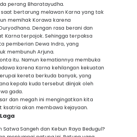
da perang Bharatayudha.
saat bertarung melawan Karna yang tak
mun memihak Korawa karena
uryodhana. Dengan rasa berani dan
 Karna terpojok. Sehingga terpaksa
ta pemberian Dewa Indra, yang
tuk membunuh Arjuna.
Konta itu. Namun kematiannya membuka
ndawa karena Karna kehilangan kekuatan
erupai kereta berkuda banyak, yang
ana kepala kuda tersebut diinjak oleh
wa gada.
sar dan megah ini mengingatkan kita
at ksatria akan membawa kejayaan.
 Laga
 Satwa Sangeh dan Kebun Raya Bedugul?
an menjumpai patung ini. Patung yang