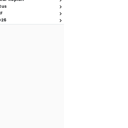
tus
FF
026