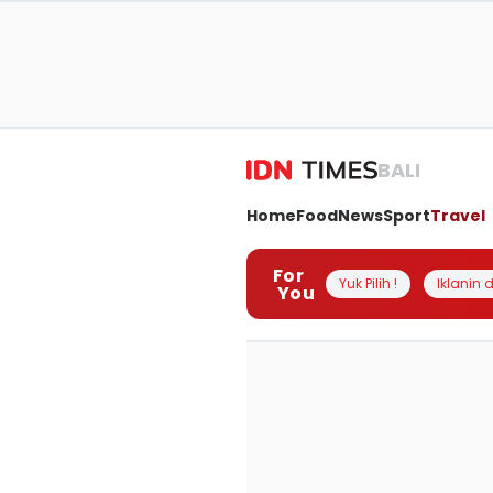
BALI
Home
Food
News
Sport
Travel
For
Yuk Pilih !
Iklanin d
You