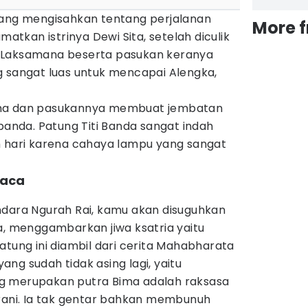
mang mengisahkan tentang perjalanan
More 
kan istrinya Dewi Sita, setelah diculik
 Laksamana beserta pasukan keranya
g sangat luas untuk mencapai Alengka,
ama dan pasukannya membuat jembatan
ubanda. Patung Titi Banda sangat indah
m hari karena cahaya lampu yang sangat
kaca
ndara Ngurah Rai, kamu akan disuguhkan
a, menggambarkan jiwa ksatria yaitu
atung ini diambil dari cerita Mahabharata
ng sudah tidak asing lagi, yaitu
g merupakan putra Bima adalah raksasa
erani. Ia tak gentar bahkan membunuh