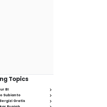
ng Topics
ur BI
o Subianto
ergizi Gratis
ukar Rupiah