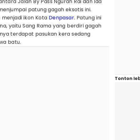
ntara Jalan By Pass Ngurah Rai dan Ida
enjumpai patung gagah eksotis ini.
i menjadi ikon Kota
Denpasar
. Patung ini
a, yaitu Sang Rama yang berdiri gagah
ngnya terdapat pasukan kera sedang
a batu.
Tonton leb