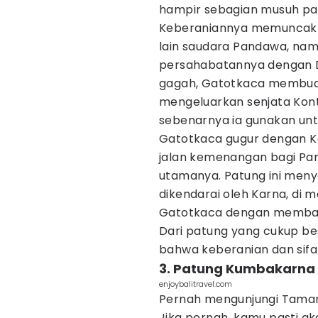
hampir sebagian musuh pa
Keberaniannya memuncak 
lain saudara Pandawa, na
persahabatannya dengan D
gagah, Gatotkaca membuat
mengeluarkan senjata Kon
sebenarnya ia gunakan un
Gatotkaca gugur dengan 
jalan kemenangan bagi Pa
utamanya. Patung ini meny
dikendarai oleh Karna, di m
Gatotkaca dengan memba
Dari patung yang cukup be
bahwa keberanian dan sif
3. Patung Kumbakarna
enjoybalitravel.com
Pernah mengunjungi Taman
Jika pernah, kamu pasti ak