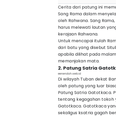
Cerita dari patung ini me
Sang Rama dalam menyelamat
oleh Rahwana. Sang Rama,
harus melewati lautan yan
kerajaan Rahwana.
Untuk mencapai itulah R
dari batu yang disebut Sit
apabila dilihat pada mala
memanjakan mata.
2. Patung Satria Gatot
eenendah.web.id
Di wilayah Tuban dekat Ba
oleh patung yang luar bias
Patung Satria Gatotkaca. P
tentang kegagahan tokoh ya
Gatotkaca. Gatotkaca yan
sekaligus ksatria gagah b