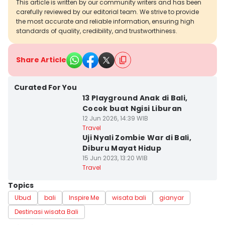
This article is written by our community writers and has been
carefully reviewed by our editorial team. We strive to provide
the most accurate and reliable information, ensuring high
standards of quality, credibility, and trustworthiness.
Share Article
Curated For You
13 Playground Anak di Bali,
Cocok buat Ngisi Liburan
12 Jun 2026, 14:39 WIB
Travel
Uji Nyali Zombie War di Bali,
Diburu Mayat Hidup
15 Jun 2023, 13:20 WIB
Travel
Topics
Ubud
bali
Inspire Me
wisata bali
gianyar
Destinasi wisata Bali