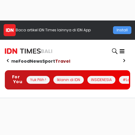
Baca artikel
IDN Times
lainnya di IDN App
Install
BALI
Home
Food
News
Sport
Travel
For
Yuk Pilih !
Iklanin di IDN
INSIDENESIA
#Loka
You