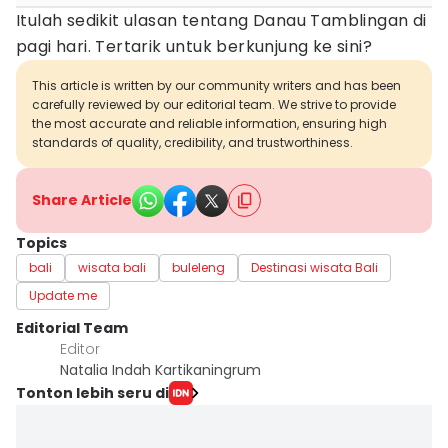
Itulah sedikit ulasan tentang Danau Tamblingan di
pagi hari. Tertarik untuk berkunjung ke sini?
This article is written by our community writers and has been
carefully reviewed by our editorial team. We strive to provide
the most accurate and reliable information, ensuring high
standards of quality, credibility, and trustworthiness.
Share Article
Topics
bali
wisata bali
buleleng
Destinasi wisata Bali
Update me
Editorial Team
Editor
Natalia Indah Kartikaningrum
Tonton lebih seru di