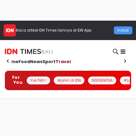
Baca artikel
IDN Times
lainnya di IDN App
Install
BALI
Home
Food
News
Sport
Travel
For
Yuk Pilih !
Iklanin di IDN
INSIDENESIA
#Loka
You