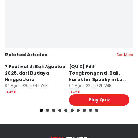
Related Articles
See More
7 Festival di Bali Agustus
[QUIZ] Pilih
R
2026, dari Budaya
Tongkrongan di Bali,
U
Hingga Jazz
karakter Spooky in Love
d
04 Agu 2026, 10:46 WIB
Ini Mirip Kamu
04 Agu 2026, 10:25 WIB
y
03
Travel
Travel
Tr
Play Quiz