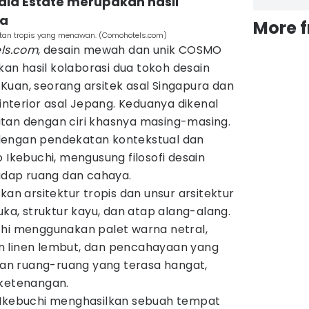
la Estate merupakan hasil
ia
More 
utan tropis yang menawan. (Comohotels.com)
ls.com
, desain mewah dan unik COSMO
n hasil kolaborasi dua tokoh desain
Kuan, seorang arsitek asal Singapura dan
 interior asal Jepang. Keduanya dikenal
tan dengan ciri khasnya masing-masing.
dengan pendekatan kontekstual dan
 Ikebuchi, mengusung filosofi desain
hadap ruang dan cahaya.
 arsitektur tropis dan unsur arsitektur
uka, struktur kayu, dan atap alang-alang.
chi menggunakan palet warna netral,
kain linen lembut, dan pencahayaan yang
n ruang-ruang yang terasa hangat,
 ketenangan.
 Ikebuchi menghasilkan sebuah tempat