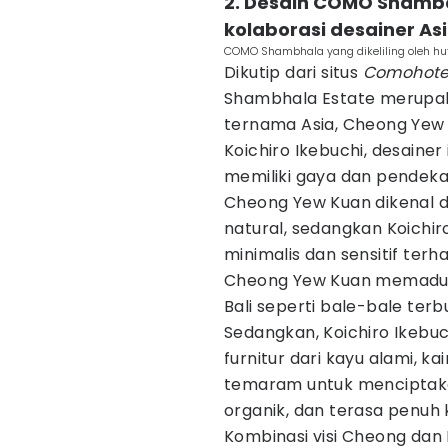
2. Desain COMO Shamba
kolaborasi desainer As
COMO Shambhala yang dikeliling oleh h
Dikutip dari situs
Comohote
Shambhala Estate merupaka
ternama Asia, Cheong Yew 
Koichiro Ikebuchi, desainer
memiliki gaya dan pendeka
Cheong Yew Kuan dikenal 
natural, sedangkan Koichiro
minimalis dan sensitif ter
Cheong Yew Kuan memadukan
Bali seperti bale-bale terb
Sedangkan, Koichiro Ikebu
furnitur dari kayu alami, 
temaram untuk menciptaka
organik, dan terasa penuh
Kombinasi visi Cheong dan