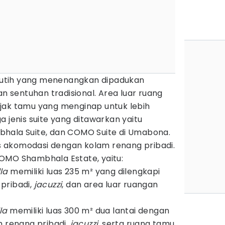
i putih yang menenangkan dipadukan
an sentuhan tradisional. Area luar ruang
jak tamu yang menginap untuk lebih
a jenis suite yang ditawarkan yaitu
hala Suite, dan COMO Suite di Umabona.
nis akomodasi dengan kolam renang pribadi.
i COMO Shambhala Estate, yaitu:
la
memiliki luas 235 m² yang dilengkapi
pribadi,
jacuzzi
, dan area luar ruangan
la
memiliki luas 300 m² dua lantai dengan
m renang pribadi,
jacuzzi
, serta ruang tamu