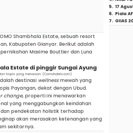
5
.
17 Agus
6
.
Piala A
7
.
GIIAS 2
h COMO Shambhala Estate, sebuah resort
n, Kabupaten Gianyar. Berikut adalah
i pernikahan Maxime Bouttier dan Luna
la Estate di pinggir Sungai Ayung
utan tropis yang menawan. (Comohotels.com)
alah destinasi
wellness
mewah yang
tropis Payangan, dekat dengan Ubud.
or change
, properti ini menawarkan
onal yang menggabungkan keindahan
al dan pendekatan holistik terhadap
nginap akan merasakan ketenangan yang
m sekitarnya.