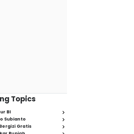
ng Topics
ur BI
o Subianto
ergizi Gratis
ukar Rupiah