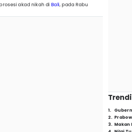
rosesi akad nikah di
Bali
, pada Rabu
Trendi
1
.
Gubern
2
.
Prabow
3
.
Makan B
4
.
Nilai T