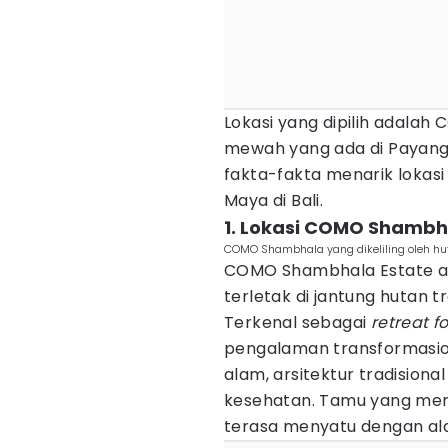
Lokasi yang dipilih adala
mewah yang ada di Payanga
fakta-fakta menarik lokas
Maya di Bali.
1. Lokasi COMO Shambha
COMO Shambhala yang dikeliling oleh h
COMO Shambhala Estate ad
terletak di jantung hutan 
Terkenal sebagai
retreat f
pengalaman transformasi
alam, arsitektur tradision
kesehatan. Tamu yang me
terasa menyatu dengan ala