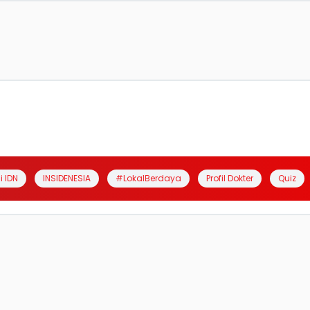
i IDN
INSIDENESIA
#LokalBerdaya
Profil Dokter
Quiz