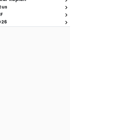
tus
FF
026