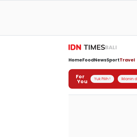
BALI
Home
Food
News
Sport
Travel
For
Yuk Pilih !
Iklanin d
You