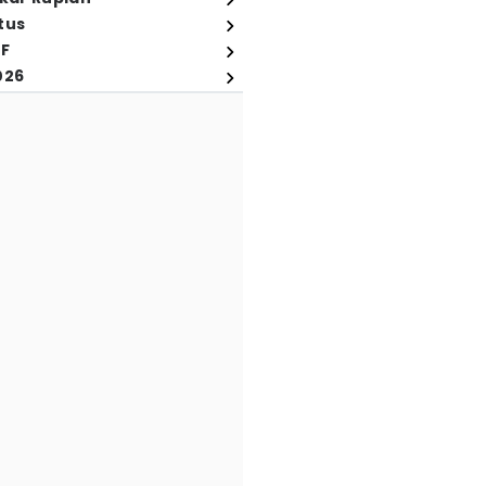
tus
FF
026