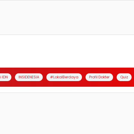
i IDN
INSIDENESIA
#LokalBerdaya
Profil Dokter
Quiz