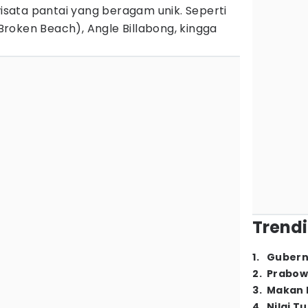
wisata pantai yang beragam unik. Seperti
 (Broken Beach), Angle Billabong, kingga
Trendi
1
.
Gubern
2
.
Prabow
3
.
Makan B
4
.
Nilai T