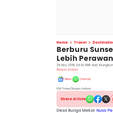
Home
Travel
Destinati
Berburu Sunse
Lebih Perawan
26 Nov 2018, 04:30 WIB
Kab. Klungku
Wayan Antara
News
Channel
IDN Times/Wayan Antara
Share Article
Desa Bunga Mekar
Nusa Pe