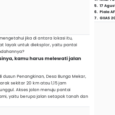
5
.
17 Agus
6
.
Piala A
7
.
GIIAS 2
ngetahui jika di antara lokasi itu,
t layak untuk dieksplor, yaitu pantai
indahannya?
asinya, kamu harus melewati jalan
di dusun Penangkinan, Desa Bunga Mekar,
arak sekitar 20 km atau 1,15 jam
unggul. Akses jalan menuju pantai
mi, yaitu berupa jalan setapak tanah dan