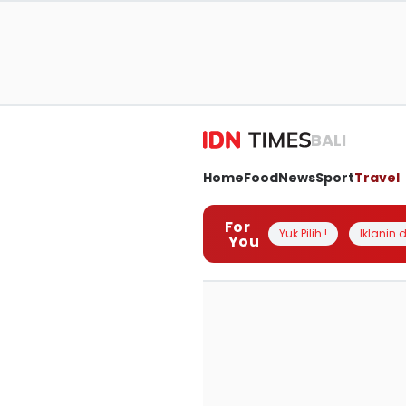
BALI
Home
Food
News
Sport
Travel
For
Yuk Pilih !
Iklanin d
You