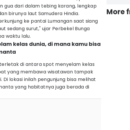
ua dari dalam tebing karang, lengkap
More 
dan birunya laut Samudera Hindia.
erkunjung ke pantai Lumangan saat siang
laut sedang surut," ujar Perbekel Bunga
a waktu lalu.
yelam kelas dunia, di mana kamu bisa
manta
 terletak di antara spot menyelam kelas
. Boat yang membawa wisatawan tampak
i. Di lokasi inilah pengunjung bisa melihat
manta yang habitatnya juga berada di