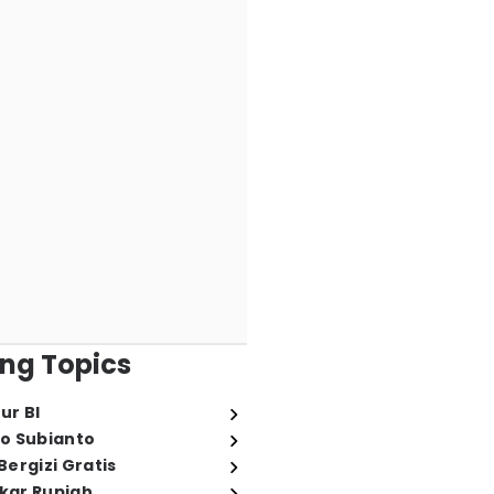
ng Topics
ur BI
o Subianto
ergizi Gratis
ukar Rupiah