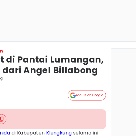
on
t di Pantai Lumangan,
 dari Angel Billabong
ng
Add Us on Google
nida
di Kabupaten
Klungkung
selama ini