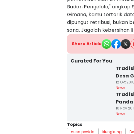
Badan Pengelola," ungkap S
Gimana, kamu tertarik dat
dipungut retribusi, bukan 
sana. Jagalah kebersihan 
Share Article
Curated For You
Tradis
Desa G
12 Okt 201
News
Tradis
Pandan
10 Nov 201
News
Topics
nusa penida
klungkung
De