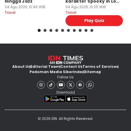
Hingga Jazz
karakter Spooky in Love
d
04 Agu 2026, 10:46 WIB
Ini Mirip Kamu
04 Agu 2026, 10:25 WIB
y
03
Travel
Travel
Tr
Play Quiz
About Us
Editorial Team
Contact Us
Terms of Services
Pedoman Media Siber
Index
Sitemap
Follow Us
Download
© 2026 IDN. All Rights Reserved.