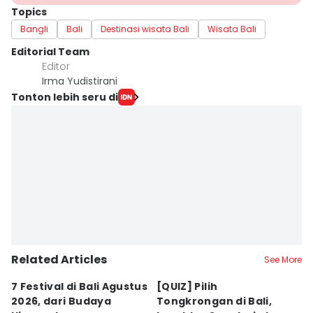
Topics
Bangli
Bali
Destinasi wisata Bali
Wisata Bali
Editorial Team
Editor
Irma Yudistirani
Tonton lebih seru di
Related Articles
See More
7 Festival di Bali Agustus
[QUIZ] Pilih
R
2026, dari Budaya
Tongkrongan di Bali,
U