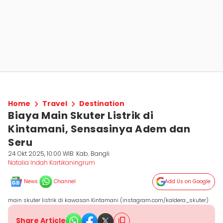
Home
Travel
Destination
Biaya Main Skuter Listrik di
Kintamani, Sensasinya Adem dan
Seru
24 Okt 2025, 10:00 WIB
Kab. Bangli
Natalia Indah Kartikaningrum
News
Channel
Add Us on Google
main skuter listrik di kawasan Kintamani (instagram.com/kaldera_skuter)
Share Article