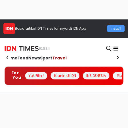
Baca artikel
IDN Times
lainnya di IDN App
Install
BALI
Home
Food
News
Sport
Travel
For
Yuk Pilih !
Iklanin di IDN
INSIDENESIA
#Loka
You